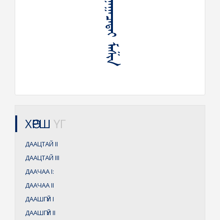
ᠳᠠᠭᠠᠭᠠᠴᠠᠲᠠᠢ ᠮᠠᠱᠢᠨ
ХӨРШ
ҮГ
ДААЦТАЙ
II
ДААЦТАЙ
III
ДААЧАА
I:
ДААЧАА
II
ДААШГҮЙ
I
ДААШГҮЙ
II