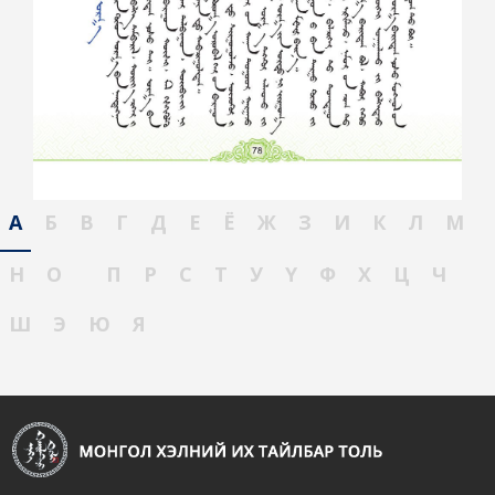
А
Б
В
Г
Д
Е
Ё
Ж
З
И
К
Л
М
Н
О
П
Р
С
Т
У
Ү
Ф
Х
Ц
Ч
Ш
Э
Ю
Я