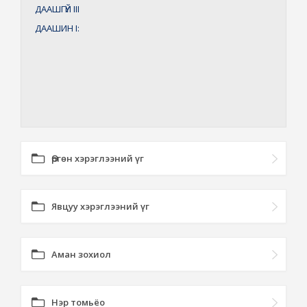
ДААШГҮЙ
III
ДААШИН
I:
Өргөн хэрэглээний үг
Явцуу хэрэглээний үг
Аман зохиол
Нэр томьёо