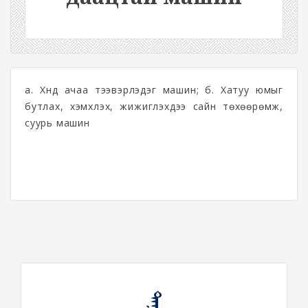
а. Хүнд ачаа тээвэрлэдэг машин; б. Хатуу юмыг
бутлах, хэмхлэх, жижиглэхдээ сайн төхөөрөмж,
суурь машин