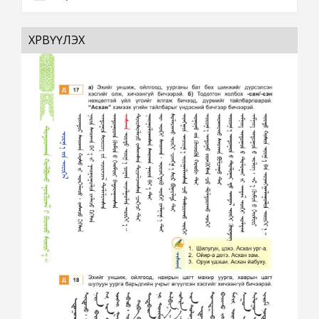
ХӨРВҮҮЛЭХ