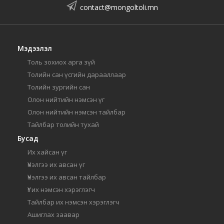
contact@mongoltoli.mn
Мэдээлэл
Толь зохиох арга зүй
Толийн сан үсгийн дарааллаар
Толийн зургийн сан
Олон нийтийн нэмсэн үг
Олон нийтийн нэмсэн тайлбар
Тайлбар толийн тухай
Бусад
Их хайсан үг
Үнэлгээ их авсан үг
Үнэлгээ их авсан тайлбар
Үг их нэмсэн хэрэглэгч
Тайлбар их нэмсэн хэрэглэгч
Ашиглах заавар