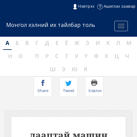
Нэвтрэх
Ашиглах заавар
Монгол хэлний их тайлбар толь
Menu
А
Б
В
Г
Д
Е
Ё
Ж
З
И
К
Л
М
Н
О
П
Р
С
Т
У
Ү
Ф
Х
Ц
Ч
Ш
Э
Ю
Я
Share
Tweet
Хэвлэх
даацтай машин