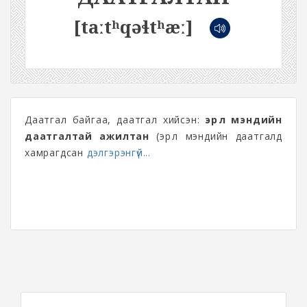
[taːtʰqəɬtʰæː]
Даатгал байгаа, даатгал хийсэн:
эрүүл мэндийн
даатгалтай ажилтан
(эрүүл мэндийн даатгалд
хамрагдсан
дэлгэрэнгүй...