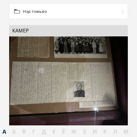
Нэр томьёо
КАМЕР
А
Б
В
Г
Д
Е
Ё
Ж
З
И
К
Л
М