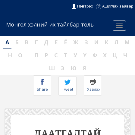
Нэвтрэх
Ашиглах заавар
Монгол хэлний их тайлбар толь
Menu
А
Б
В
Г
Д
Е
Ё
Ж
З
И
К
Л
М
Н
О
П
Р
С
Т
У
Ү
Ф
Х
Ц
Ч
Ш
Э
Ю
Я
Share
Tweet
Хэвлэх
ДААТГАЛТАЙ