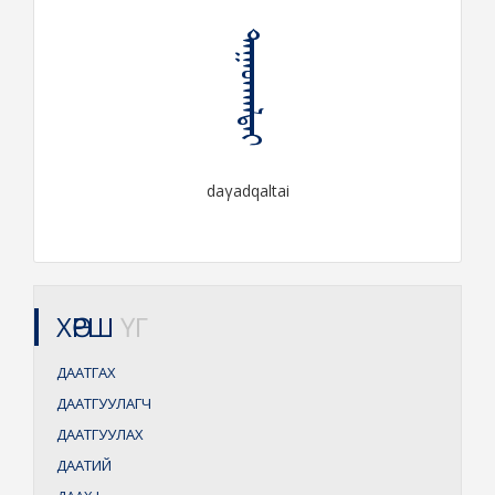
ᠳᠠᠭᠠᠳᠬᠠᠯᠲᠠᠶ
daγadqaltai
ХӨРШ
ҮГ
ДААТГАХ
ДААТГУУЛАГЧ
ДААТГУУЛАХ
ДААТИЙ