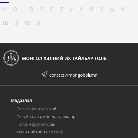
Н
О
П
Р
С
Т
У
Ү
Ф
Х
Ц
Ч
Ш
Э
Ю
Я
contact@mongoltoli.mn
Мэдээлэл
Толь зохиох арга зүй
Толийн сан үсгийн дарааллаар
Толийн зургийн сан
Олон нийтийн нэмсэн үг