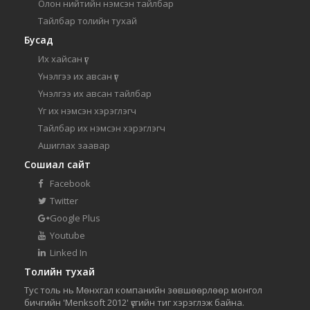
Олон нийтийн нэмсэн тайлбар
Тайлбар толийн тухай
Бусад
Их хайсан үг
Үнэлгээ их авсан үг
Үнэлгээ их авсан тайлбар
Үг их нэмсэн хэрэглэгч
Тайлбар их нэмсэн хэрэглэгч
Ашиглах заавар
Сошиал сайт
Facebook
Twitter
Google Plus
Youtube
Linked In
Толийн тухай
Тус толь нь Мөнхгал компанийн зөвшөөрлөөр монгол
бичгийн 'Menksoft 2012' үсгийн тиг хэрэглэж байна.