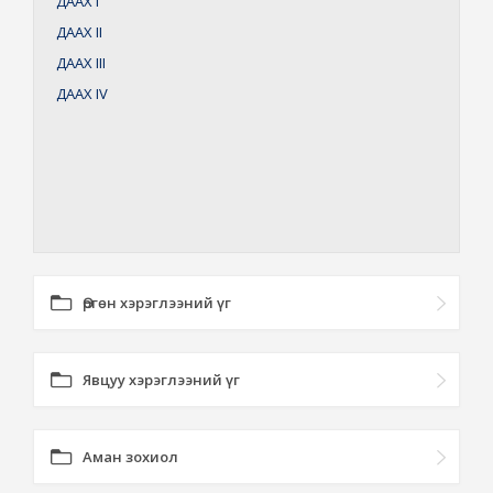
ДААХ
I
ДААХ
II
ДААХ
III
ДААХ
IV
Өргөн хэрэглээний үг
Явцуу хэрэглээний үг
Аман зохиол