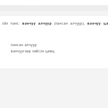
г зүйл панс:
ванчуу алчуур
(пансан алчуур),
ванчуу ц
пансан алчуур
ванчуугаар хийсэн цамц