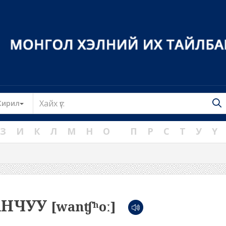
Toggle Dropdown
Кирил
З
И
К
Л
М
Н
О
П
Р
С
Т
У
Ү
АНЧУУ
[wanʧʰoː]