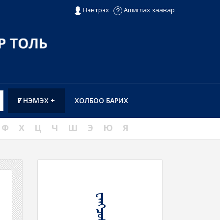
Нэвтрэх
Ашиглах заавар
ҮГ НЭМЭХ +
ХОЛБОО БАРИХ
Ф
Х
Ц
Ч
Ш
Э
Ю
Я
ᠸᠠᠩᠴᠤᠤ