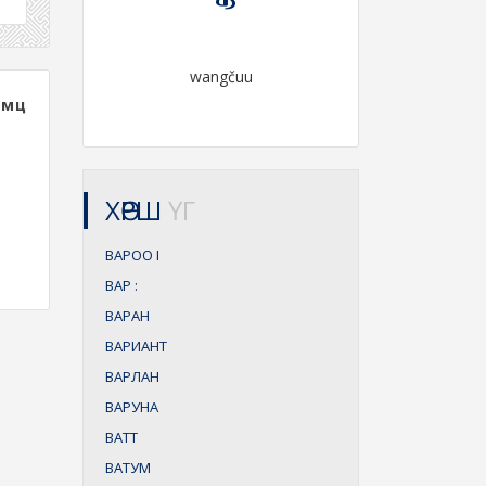
wangčuu
амц
ХӨРШ
ҮГ
ВАРОО
I
ВАР
:
ВАРАН
ВАРИАНТ
ВАРЛАН
ВАРУНА
ВАТТ
ВАТУМ