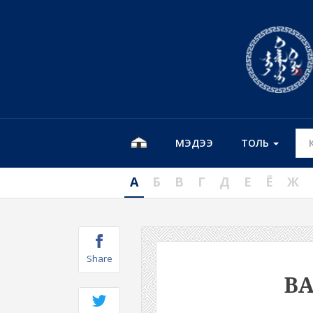
МЭДЭЭ
ТОЛЬ
А
Б
В
Г
Д
Е
Ё
Ж
Share
В