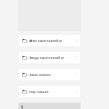
Өргөн хэрэглээний үг
Явцуу хэрэглээний үг
Аман зохиол
Нэр томьёо
З