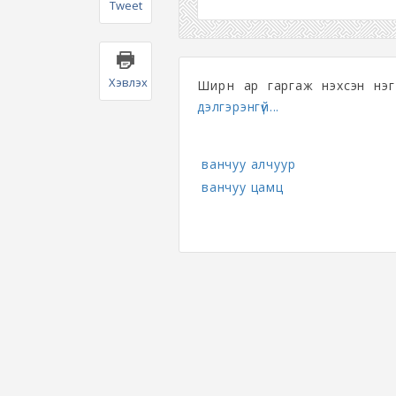
Tweet
Хэвлэх
Ширүүн ар гаргаж нэхсэн нэ
дэлгэрэнгүй...
ванчуу алчуур
ванчуу цамц