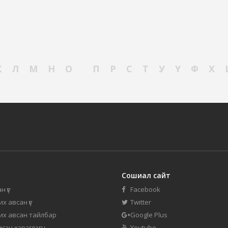
К
Л
М
Н
О
П
Р
С
Т
У
Ү
Ф
Х
Сошиал сайт
н үг
Facebook
их авсан үг
Twitter
 их авсан тайлбар
Google Plus
мсэн хэрэглэгч
Youtube