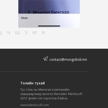
Ц
Ч
Ш
Э
Ю
Я
contact@mongoltoli.mn
Толийн тухай
Тус толь нь Мөнхгал компанийн
зөвшөөрлөөр монгол бичгийн 'Menksoft
2012' үсгийн тиг хэрэглэж байна.
www.Menksoft.com