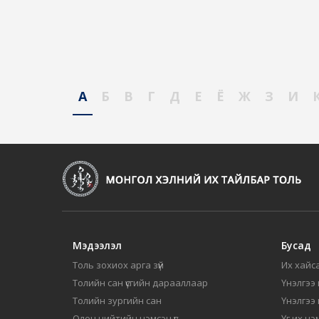
А
Б
В
Г
Д
Е
Ё
Ж
З
И
Мэдээлэл
Бусад
Толь зохиох арга зүй
Их хайса
Толийн сан үсгийн дарааллаар
Үнэлгээ 
Толийн зургийн сан
Үнэлгээ
Олон нийтийн нэмсэн үг
Үг их нэ