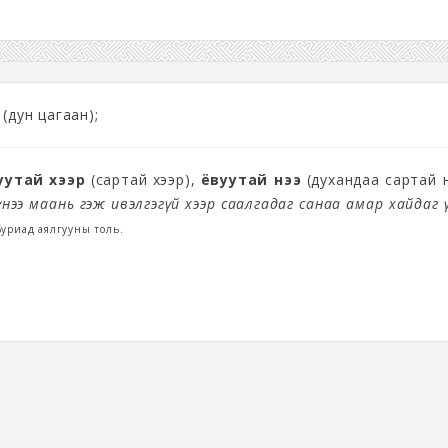
(дун цагаан);
уутай хээр
(сартай хээр),
ёвуутай үнээ
(духандаа сартай ү
үнээ маань гэж ивэлгэгүй хээр саалгадаг санаа амар хайдаг 
Буриад аялгууны толь.