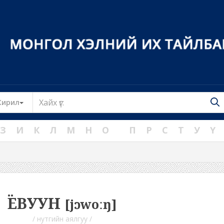
Toggle Dropdown
Кирил
З
И
К
Л
М
Н
О
П
Р
С
Т
У
Ү
ЁВУУН
[jɔwoːŋ]
/ нутгийн аялгуу /