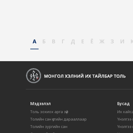
А
Б
В
Г
Д
Е
Ё
Ж
З
И
Мэдээлэл
Бусад
Толь зохиох арга зүй
Их хайса
Толийн сан үсгийн дарааллаар
Үнэлгээ 
Толийн зургийн сан
Үнэлгээ