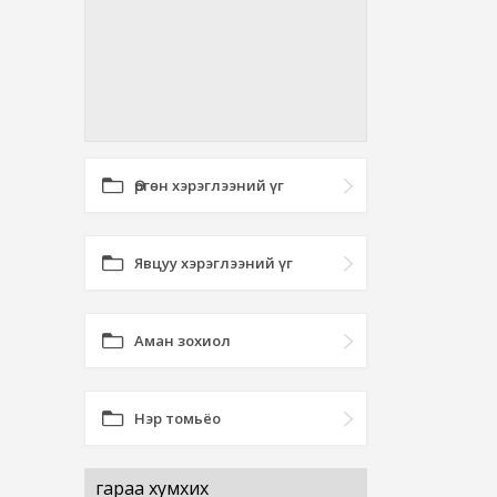
Өргөн хэрэглээний үг
Явцуу хэрэглээний үг
Аман зохиол
Нэр томьёо
гараа хумхих