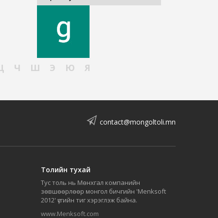
Ц
Ч
Ш
Э
Ю
Я
contact@mongoltoli.mn
Толийн тухай
Тус толь нь Мөнхгал компанийн
зөвшөөрлөөр монгол бичгийн 'Menksoft
2012' үсгийн тиг хэрэглэж байна.
www.Menksoft.com