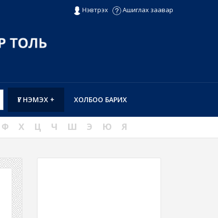
Нэвтрэх
Ашиглах заавар
ҮГ НЭМЭХ +
ХОЛБОО БАРИХ
Ф
Х
Ц
Ч
Ш
Э
Ю
Я