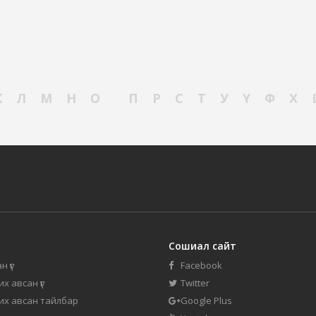
К
Л
М
Н
О
П
Р
С
Т
У
Ү
Ф
Х
Сошиал сайт
н үг
Facebook
их авсан үг
Twitter
 их авсан тайлбар
Google Plus