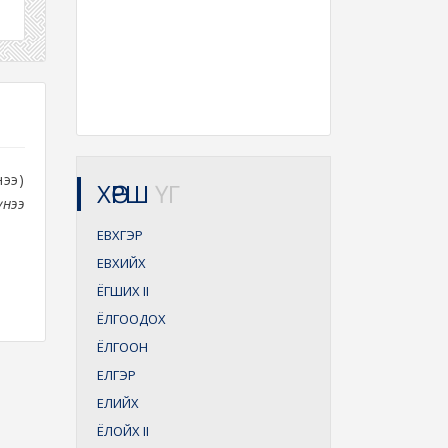
нээ)
ХӨРШ
ҮГ
үнээ
ЕВХГЭР
ЕВХИЙХ
ЁГШИХ
II
ЁЛГООДОХ
ЁЛГООН
ЕЛГЭР
ЕЛИЙХ
ЁЛОЙХ
II