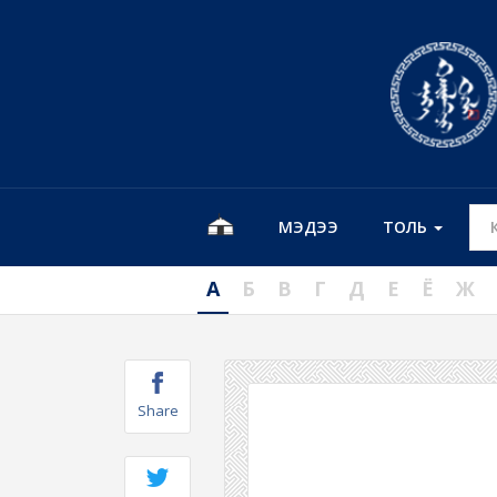
МЭДЭЭ
ТОЛЬ
А
Б
В
Г
Д
Е
Ё
Ж
Share