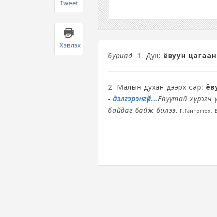
Tweet
Хэвлэх
буриад
1. Дун:
ёвуун цагаан
2. Малын духан дээрх сар:
ёв
-
дэлгэрэнгүй...
Ёвуутай хүрэгч 
байдаг байж билээ
.
Г.Гантогтох. 