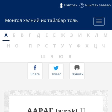
Нэвтрэх
Ашиглах заавар
Монгол хэлний их тайлбар толь
Menu
А
Б
В
Г
Д
Е
Ё
Ж
З
И
К
Л
М
Н
О
П
Р
С
Т
У
Ү
Ф
Х
Ц
Ч
Ш
Э
Ю
Я
Share
Tweet
Хэвлэх
ААРАГ
II
[aːrək]