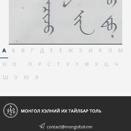
А
Б
В
Г
Д
Е
Ё
Ж
З
И
К
Л
М
Н
О
П
Р
С
Т
У
Ү
Ф
Х
Ц
Ч
Ш
Э
Ю
Я
contact@mongoltoli.mn