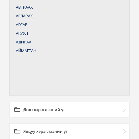
АВТРААХ
АГЛАРАХ
АГСАР
АГУУЛ
АДИРАА
АЙМАГТАН
Өргөн хэрэглээний үг
Явцуу хэрэглээний үг