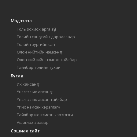
Мэдээлэл
Толь зохиох арга зүй
Толийн сан үсгийн дарааллаар
Толийн зургийн сан
Олон нийтийн нэмсэн үг
Олон нийтийн нэмсэн тайлбар
Тайлбар толийн тухай
Бусад
Их хайсан үг
Үнэлгээ их авсан үг
Үнэлгээ их авсан тайлбар
Үг их нэмсэн хэрэглэгч
Тайлбар их нэмсэн хэрэглэгч
Ашиглах заавар
Сошиал сайт