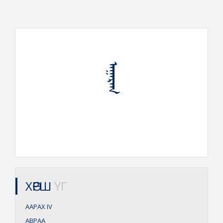
ᠠᠭᠠᠷᠠᠭ
ХӨРШ
ҮГ
ААРАХ
IV
АВРАА