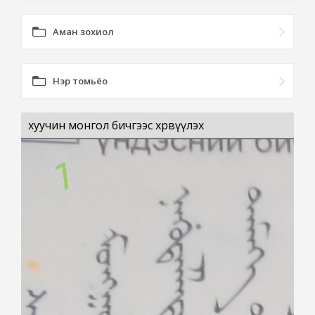
Аман зохиол
Нэр томьёо
хуучин монгол бичгээс хөрвүүлэх