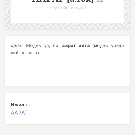
/ нутгийн аялгуу /
ордос
Модны ур, яр:
аараг аяга
(модны ураар
хийсэн аяга).
Ижил үг:
ААРАГ
I