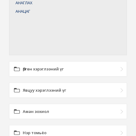
АНАГЛАХ
АНАЦАГ
Өргөн хэрэглээний үг
Явцуу хэрэглээний үг
Аман зохиол
Нэр томьёо