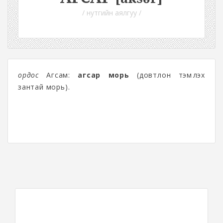
/ нутгийн аялгуу /
ордос
Агсам:
агсар морь
(довтлон тэмүүлэх
зантай морь).