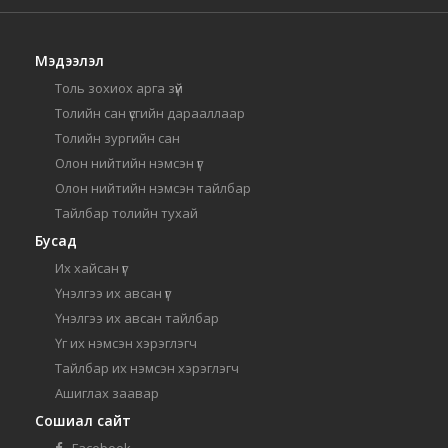
Мэдээлэл
Толь зохиох арга зүй
Толийн сан үсгийн дарааллаар
Толийн зургийн сан
Олон нийтийн нэмсэн үг
Олон нийтийн нэмсэн тайлбар
Тайлбар толийн тухай
Бусад
Их хайсан үг
Үнэлгээ их авсан үг
Үнэлгээ их авсан тайлбар
Үг их нэмсэн хэрэглэгч
Тайлбар их нэмсэн хэрэглэгч
Ашиглах заавар
Сошиал сайт
Facebook