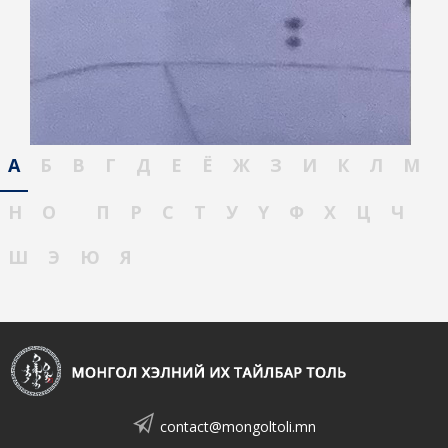
А
Б
В
Г
Д
Е
Ё
Ж
З
И
К
Л
М
Н
О
П
Р
С
Т
У
Ү
Ф
Х
Ц
Ч
Ш
Э
Ю
Я
contact@mongoltoli.mn