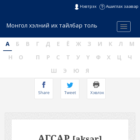
Нэвтрэх
Ашиглах заавар
Монгол хэлний их тайлбар толь
Menu
А
Б
В
Г
Д
Е
Ё
Ж
З
И
К
Л
М
Н
О
П
Р
С
Т
У
Ү
Ф
Х
Ц
Ч
Ш
Э
Ю
Я
Share
Tweet
Хэвлэх
АГСАР
[aksər]