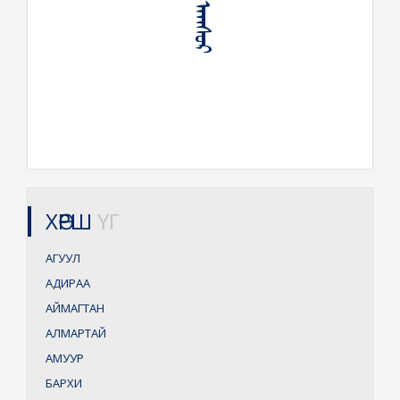
ᠠᠭᠰᠤᠷ
ХӨРШ
ҮГ
АГУУЛ
АДИРАА
АЙМАГТАН
АЛМАРТАЙ
АМУУР
БАРХИ