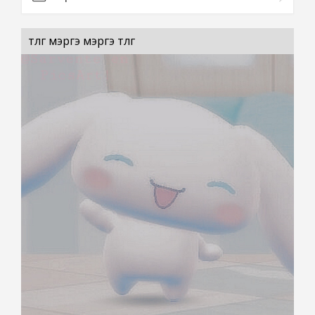
төлгө мэргэ мэргэ төлгө