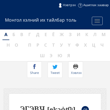
Нэвтрэх
Ашиглах заавар
Монгол хэлний их тайлбар толь
Menu
А
Б
В
Г
Д
Е
Ё
Ж
З
И
К
Л
М
Н
О
П
Р
С
Т
У
Ү
Ф
Х
Ц
Ч
Ш
Э
Ю
Я
Share
Tweet
Хэвлэх
ЭГЭВЧ
[ekəɸʧʰ]