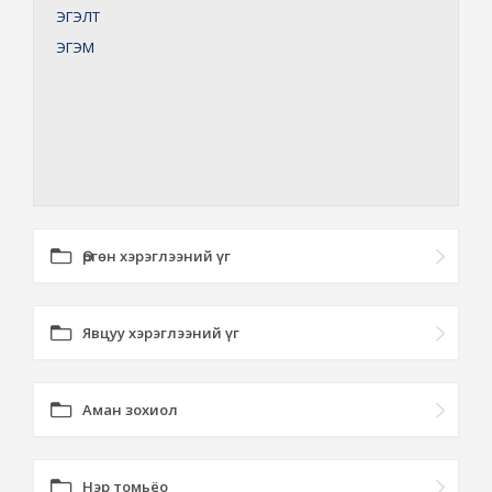
ЭГЭЛТ
ЭГЭМ
Өргөн хэрэглээний үг
Явцуу хэрэглээний үг
Аман зохиол
Нэр томьёо