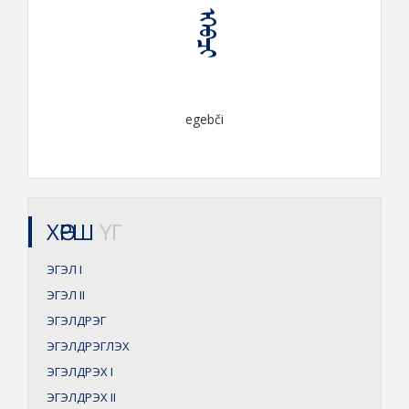
ᠡᠭᠡᠪᠴᠢ
egebči
ХӨРШ
ҮГ
ЭГЭЛ
I
ЭГЭЛ
II
ЭГЭЛДРЭГ
ЭГЭЛДРЭГЛЭХ
ЭГЭЛДРЭХ
I
ЭГЭЛДРЭХ
II