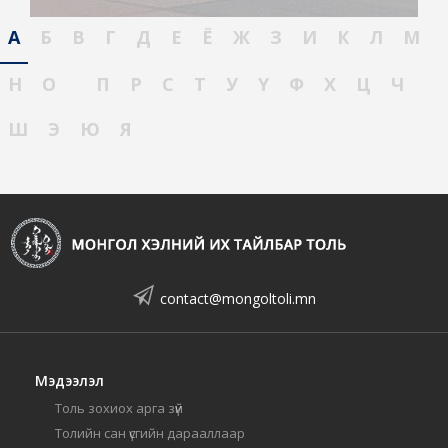
А
Б
В
Г
Д
Е
Ё
Ж
З
И
К
Л
М
Н
О
П
Р
С
Т
У
Ү
Ф
Х
Ц
Ч
Ш
Э
Ю
Я
contact@mongoltoli.mn
Мэдээлэл
Толь зохиох арга зүй
Толийн сан үсгийн дарааллаар