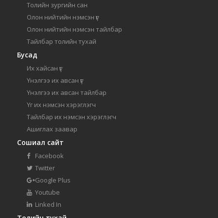
Толийн зургийн сан
Олон нийтийн нэмсэн үг
Олон нийтийн нэмсэн тайлбар
Тайлбар толийн тухай
Бусад
Их хайсан үг
Үнэлгээ их авсан үг
Үнэлгээ их авсан тайлбар
Үг их нэмсэн хэрэглэгч
Тайлбар их нэмсэн хэрэглэгч
Ашиглах заавар
Сошиал сайт
Facebook
Twitter
Google Plus
Youtube
Linked In
Толийн тухай