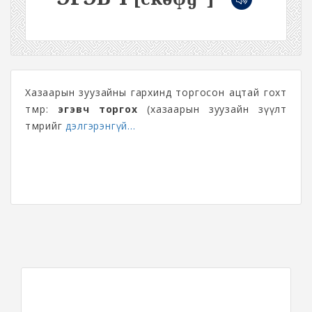
Хазаарын зуузайны гархинд торгосон ацтай гохт
төмөр:
эгэвч торгох
(хазаарын зуузайн зүүлт
төмрийг
дэлгэрэнгүй...