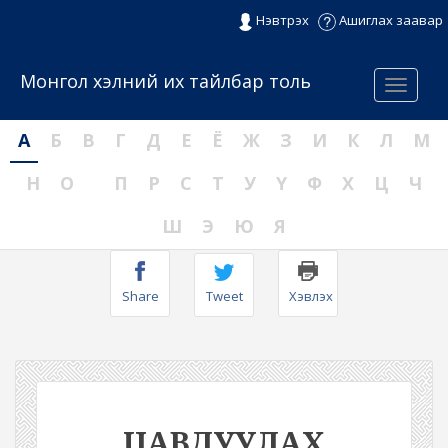
Нэвтрэх
Ашиглах заавар
Монгол хэлний их тайлбар толь
Menu
А
Б
В
Г
Д
Е
Ё
Ж
З
И
К
Л
М
Н
О
П
Р
С
Т
У
Ү
Ф
Х
Ц
Ч
Ш
Э
Ю
Я
Share
Tweet
Хэвлэх
ЦАВДУУЛАХ