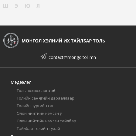
Ш
Э
Ю
Я
contact@mongoltoli.mn
Мэдээлэл
Толь зохиох арга зүй
Толийн сан үсгийн дарааллаар
Толийн зургийн сан
Олон нийтийн нэмсэн үг
Олон нийтийн нэмсэн тайлбар
Тайлбар толийн тухай