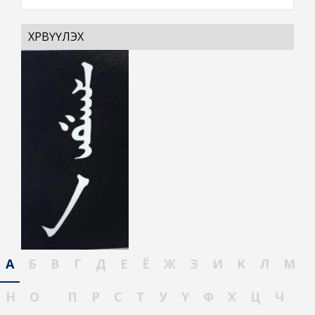
ХӨРВҮҮЛЭХ
А
Б
В
Г
Д
Е
Ё
Ж
З
И
К
Л
М
Н
О
П
Р
С
Т
У
Ү
Ф
Х
Ц
Ч