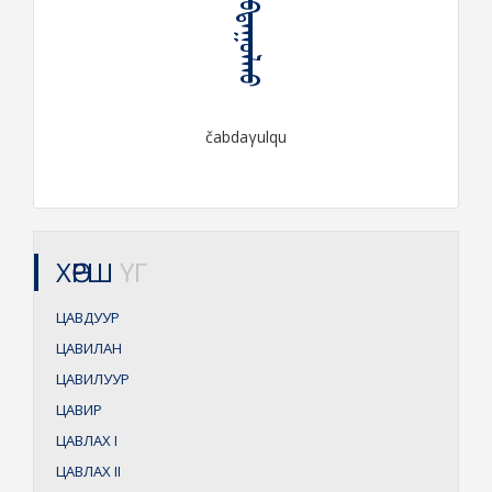
ᠴᠠᠪᠳᠠᠭᠤᠯᠬᠤ
čabdaγulqu
ХӨРШ
ҮГ
ЦАВДУУР
ЦАВИЛАН
ЦАВИЛУУР
ЦАВИР
ЦАВЛАХ
I
ЦАВЛАХ
II