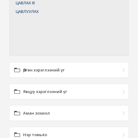
ЦАВЛАХ
III
ЦАВЛУУЛАХ
Өргөн хэрэглээний үг
Явцуу хэрэглээний үг
Аман зохиол
Нэр томьёо