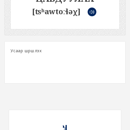
[ʦʰawtoːɬəχ]
Усаар шүршүүлэх