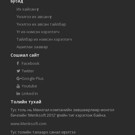
Бусад
Их хайсан үг
Үнэлгээ их авсан үг
Үнэлгээ их авсан тайлбар
Үг их нэмсэн хэрэглэгч
Тайлбар их нэмсэн хэрэглэгч
Ашиглах заавар
Сошиал сайт
Facebook
Twitter
Google Plus
Youtube
Linked In
Толийн тухай
Тус толь нь Мөнхгал компанийн зөвшөөрлөөр монгол
бичгийн 'Menksoft 2012' үсгийн тиг хэрэглэж байна.
www.Menksoft.com
Тус толийн талаарх санал хүсэлтээ