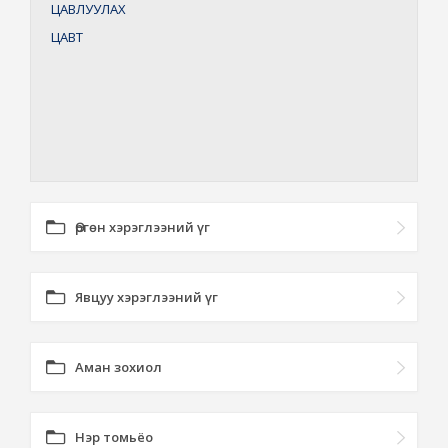
ЦАВЛУУЛАХ
ЦАВТ
Өргөн хэрэглээний үг
Явцуу хэрэглээний үг
Аман зохиол
Нэр томьёо