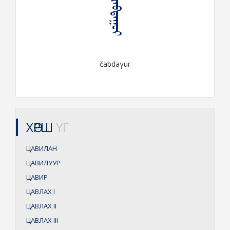
ᠴᠠᠪᠳᠠᠭᠤᠷ
čabdaγur
ХӨРШ
ҮГ
ЦАВИЛАН
ЦАВИЛУУР
ЦАВИР
ЦАВЛАХ
I
ЦАВЛАХ
II
ЦАВЛАХ
III