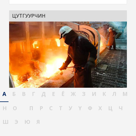
ЦУТГУУРЧИН
А
Б
В
Г
Д
Е
Ё
Ж
З
И
К
Л
М
Н
О
П
Р
С
Т
У
Ү
Ф
Х
Ц
Ч
Ш
Э
Ю
Я