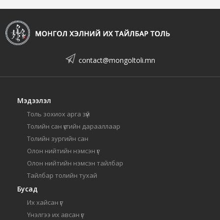
contact@mongoltoli.mn
Мэдээлэл
Толь зохиох арга зүй
Толийн сан үсгийн дарааллаар
Толийн зургийн сан
Олон нийтийн нэмсэн үг
Олон нийтийн нэмсэн тайлбар
Тайлбар толийн тухай
Бусад
Их хайсан үг
Үнэлгээ их авсан үг