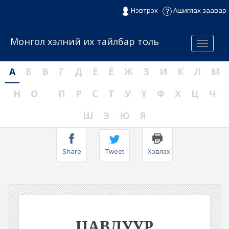
Нэвтрэх
Ашиглах заавар
Монгол хэлний их тайлбар толь
Menu
А
Б
В
Г
Д
Е
Ё
Ж
З
И
К
Л
М
Н
О
П
Р
С
Т
У
Ү
Ф
Х
Ц
Ч
Ш
Э
Ю
Я
Share
Tweet
Хэвлэх
ЦАВДУУР