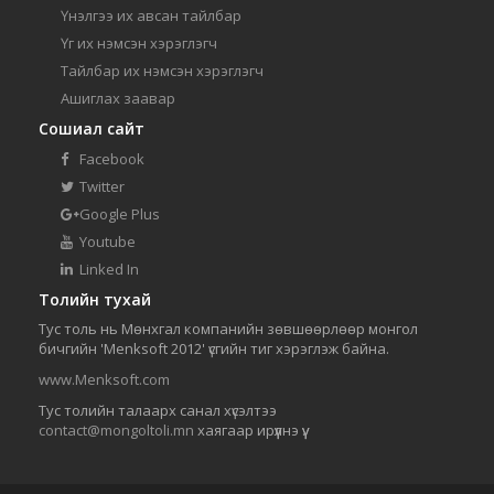
Үнэлгээ их авсан тайлбар
Үг их нэмсэн хэрэглэгч
Тайлбар их нэмсэн хэрэглэгч
Ашиглах заавар
Сошиал сайт
Facebook
Twitter
Google Plus
Youtube
Linked In
Толийн тухай
Тус толь нь Мөнхгал компанийн зөвшөөрлөөр монгол
бичгийн 'Menksoft 2012' үсгийн тиг хэрэглэж байна.
www.Menksoft.com
Тус толийн талаарх санал хүсэлтээ
contact@mongoltoli.mn
хаягаар ирүүлнэ үү.