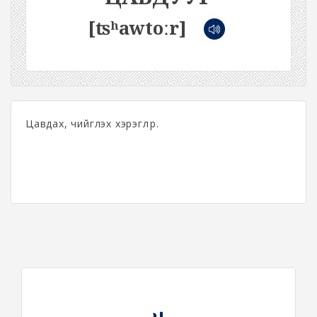
[ʦʰawtoːr]
Цавдах, чийглэх хэрэглүүр.