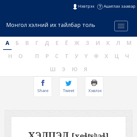
Нэвтрэх
Ашиглах заавар
Монгол хэлний их тайлбар толь
Menu
А
Б
В
Г
Д
Е
Ё
Ж
З
И
К
Л
М
Н
О
П
Р
С
Т
У
Ү
Ф
Х
Ц
Ч
Ш
Э
Ю
Я
Share
Tweet
Хэвлэх
ХЭЛЦЭЛ
[xeɬʦʰəɬ]