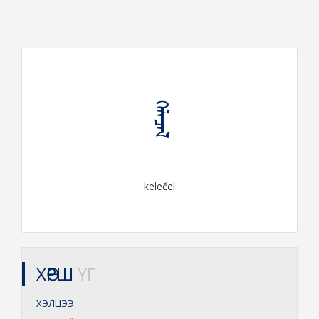
ᠬᠡᠯᠡᠴᠡᠯ
kelečel
ХӨРШ
ҮГ
ХЭЛЦЭЭ