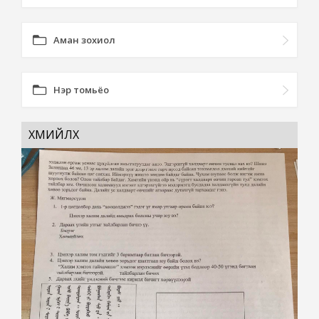
Аман зохиол
Нэр томьёо
ХӨӨМИЙЛӨХ