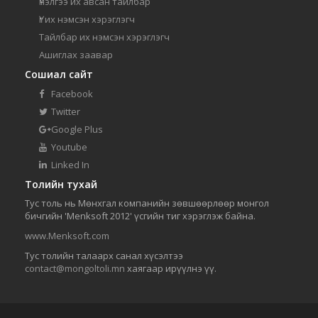
Үнэлгээ их авсан тайлбар
Үг их нэмсэн хэрэглэгч
Тайлбар их нэмсэн хэрэглэгч
Ашиглах заавар
Сошиал сайт
Facebook
Twitter
Google Plus
Youtube
Linked In
Толийн тухай
Тус толь нь Мөнхгал компанийн зөвшөөрлөөр монгол
бичгийн 'Menksoft 2012' үсгийн тиг хэрэглэж байна.
www.Menksoft.com
Тус толийн талаарх санал хүсэлтээ
contact@mongoltoli.mn
хаягаар ирүүлнэ үү.