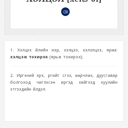
1. Хэлцэх үйлийн нэр, хэлцээ, хэлэлцээ, яриа:
хэлцэж тохирох
(ярьж тохирох);
2. Иргэний эрх, үүргийг үүсгэх, өөрчлөх, дуусгавар
болгоход чиглэсэн иргэд хийгээд хуулийн
этгээдийн үйлдэл.