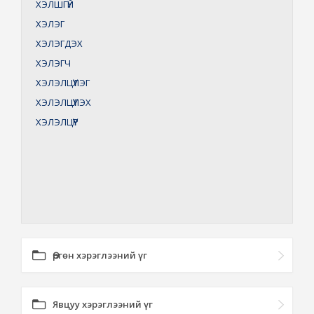
ХЭЛШГҮЙ
ХЭЛЭГ
ХЭЛЭГДЭХ
ХЭЛЭГЧ
ХЭЛЭЛЦҮҮЛЭГ
ХЭЛЭЛЦҮҮЛЭХ
ХЭЛЭЛЦҮҮР
Өргөн хэрэглээний үг
Явцуу хэрэглээний үг