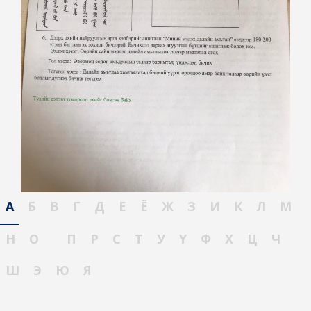
А
Б
В
Г
Д
Е
Ё
Ж
З
И
К
Л
М
Н
О
П
Р
С
Т
У
Ү
Ф
Х
Ц
Ч
Ш
Э
Ю
Я