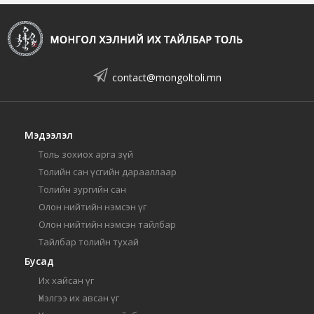
contact@mongoltoli.mn
Мэдээлэл
Толь зохиох арга зүй
Толийн сан үсгийн дарааллаар
Толийн зургийн сан
Олон нийтийн нэмсэн үг
Олон нийтийн нэмсэн тайлбар
Тайлбар толийн тухай
Бусад
Их хайсан үг
Үнэлгээ их авсан үг