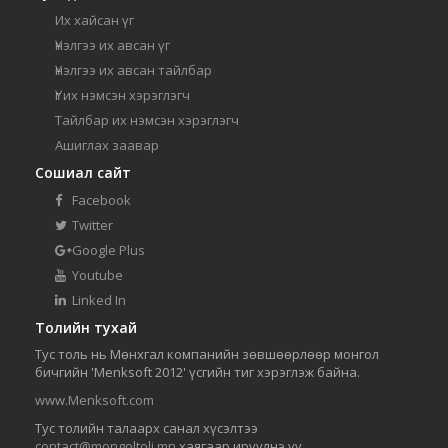
Их хайсан үг
Үнэлгээ их авсан үг
Үнэлгээ их авсан тайлбар
Үг их нэмсэн хэрэглэгч
Тайлбар их нэмсэн хэрэглэгч
Ашиглах заавар
Сошиал сайт
Facebook
Twitter
Google Plus
Youtube
Linked In
Толийн тухай
Тус толь нь Мөнхгал компанийн зөвшөөрлөөр монгол
бичгийн 'Menksoft 2012' үсгийн тиг хэрэглэж байна.
www.Menksoft.com
Тус толийн талаарх санал хүсэлтээ
contact@mongoltoli.mn
хаягаар ирүүлнэ үү.