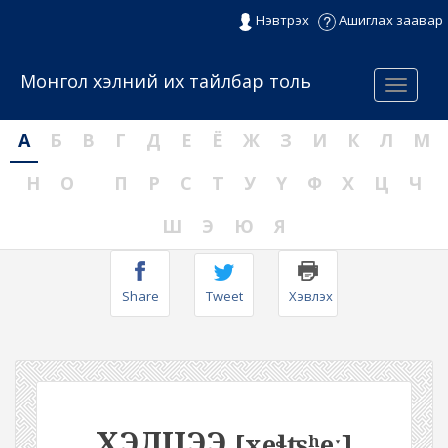
Нэвтрэх
Ашиглах заавар
Монгол хэлний их тайлбар толь
Menu
А
Б
В
Г
Д
Е
Ё
Ж
З
И
К
Л
М
Н
О
П
Р
С
Т
У
Ү
Ф
Х
Ц
Ч
Ш
Э
Ю
Я
Share
Tweet
Хэвлэх
ХЭЛЦЭЭ
[xeɬʦʰeː]