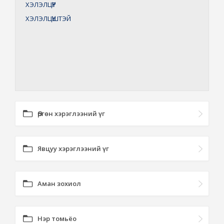
ХЭЛЭЛЦҮҮР
ХЭЛЭЛЦҮҮШТЭЙ
Өргөн хэрэглээний үг
Явцуу хэрэглээний үг
Аман зохиол
Нэр томьёо