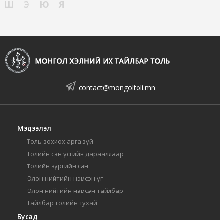
Ш
Э
Ю
Я
contact@mongoltoli.mn
Мэдээлэл
Толь зохиох арга зүй
Толийн сан үсгийн дарааллаар
Толийн зургийн сан
Олон нийтийн нэмсэн үг
Олон нийтийн нэмсэн тайлбар
Тайлбар толийн тухай
Бусад