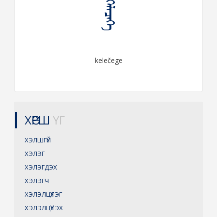
ᠬᠡᠯᠡᠴᠡᠭᠡ
kelečege
ХӨРШ
ҮГ
ХЭЛШГҮЙ
ХЭЛЭГ
ХЭЛЭГДЭХ
ХЭЛЭГЧ
ХЭЛЭЛЦҮҮЛЭГ
ХЭЛЭЛЦҮҮЛЭХ