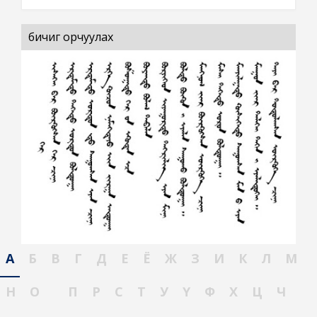
бичиг орчуулах
А
Б
В
Г
Д
Е
Ё
Ж
З
И
К
Л
М
Н
О
П
Р
С
Т
У
Ү
Ф
Х
Ц
Ч