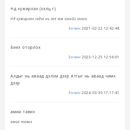
Нүд хужирлах (хэлц үг)
Нүд хужирлах гэдэг нь гоё юм үзэхийг хэлнэ.
Зочин
2021-02-22 12:42:48
Биеэ оторлох
Зочин
2023-12-25 12:56:01
Алдыг нь аваад дэлэм дээр Атгыг нь аваад чимх
дээр
Зочин
2024-03-30 17:17:41
амиа тавих
амиа тавих