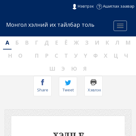
Нэвтрэх
Ашиглах заавар
Монгол хэлний их тайлбар толь
Menu
А
Б
В
Г
Д
Е
Ё
Ж
З
И
К
Л
М
Н
О
П
Р
С
Т
У
Ү
Ф
Х
Ц
Ч
Ш
Э
Ю
Я
Share
Tweet
Хэвлэх
хэлц үг