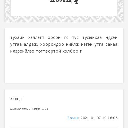
тухайн хэллэгт орсон үгс тус тусынхаа үндсэн
утгаа алдаж, хоорондоо нийлж нэгэн утга санаа
илэрхийлэх тогтвортой холбоо үг
хэлц үг
тэмээ ямаа хоёр шиг
Зочин
2021-01-07 19:16:06