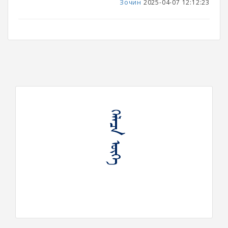
Зочин
2025-04-07 12:12:23
ᠬᠡᠯᠡᠴᠡ ᠦᠭᠡ