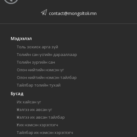
contact@mongoltoli.mn
Мэдээлэл
Толь зохиох арга зүй
Толийн сан үсгийн дарааллаар
Толийн зургийн сан
Олон нийтийн нэмсэн үг
Олон нийтийн нэмсэн тайлбар
Тайлбар толийн тухай
Бусад
Их хайсан үг
Үнэлгээ их авсан үг
Үнэлгээ их авсан тайлбар
Үг их нэмсэн хэрэглэгч
Тайлбар их нэмсэн хэрэглэгч