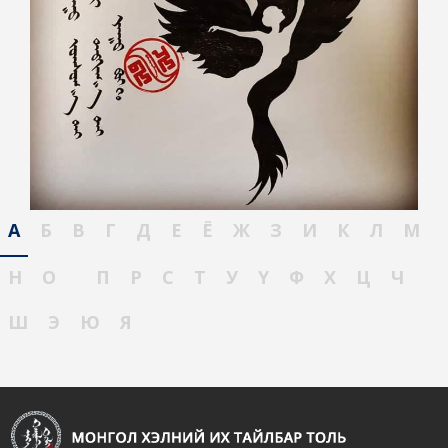
А
Б
В
Г
Д
Е
Ё
Ж
З
И
К
Л
М
Н
О
П
Р
С
Т
У
Ү
Ф
Х
Ц
Ч
Ш
Э
Ю
Я