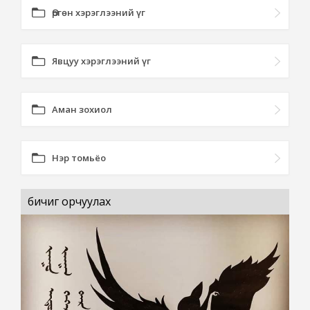
Өргөн хэрэглээний үг
Явцуу хэрэглээний үг
Аман зохиол
Нэр томьёо
бичиг орчуулах