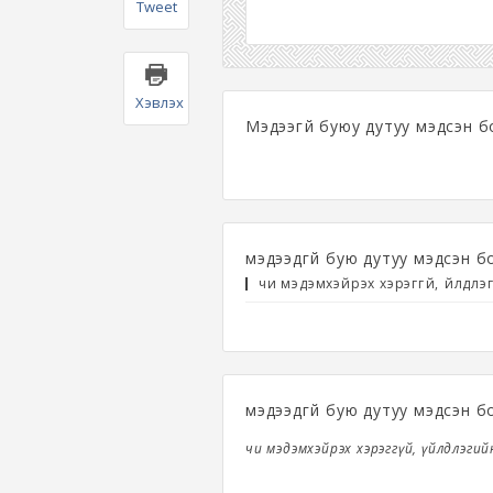
Tweet
Хэвлэх
Мэдээгүй буюу дутуу мэдсэн б
мэдээдгүй бую дутуу мэдсэн б
чи мэдэмхэйрэх хэрэггүй, үйлдл
мэдээдгүй бую дутуу мэдсэн б
чи мэдэмхэйрэх хэрэггүй, үйлдлэги