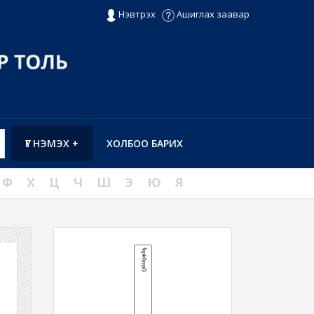
Нэвтрэх
Ашиглах заавар
ҮГ НЭМЭХ +
ХОЛБОО БАРИХ
Ф
Х
Ц
Ч
Ш
Э
Ю
Я