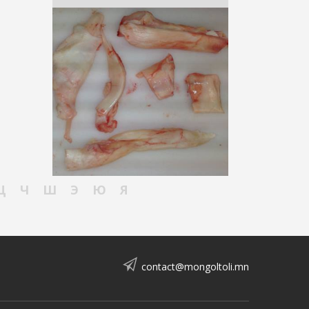
Ц
Ч
Ш
Э
Ю
Я
contact@mongoltoli.mn