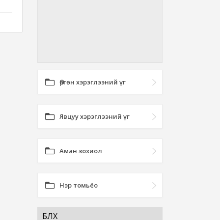
Өргөн хэрэглээний үг
Явцуу хэрэглээний үг
Аман зохиол
Нэр томьёо
БҮЛХ