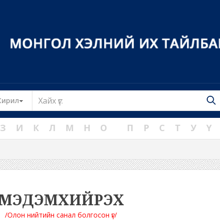
Toggle Dropdown
Кирил
З
И
К
Л
М
Н
О
П
Р
С
Т
У
Ү
МЭДЭМХИЙРЭХ
/Олон нийтийн санал болгосон үг/