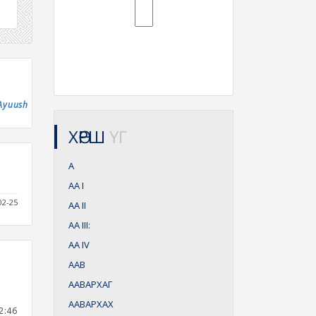
Ayuush
ХӨРШ
ҮГ
А
АА
I
02-25
АА
II
АА
III:
АА
IV
ААВ
ААВАРХАГ
ААВАРХАХ
2:46