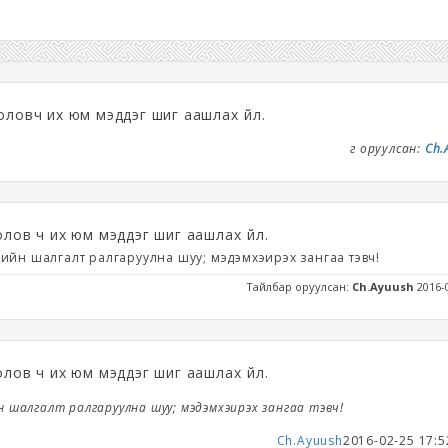
оловч их юм мэддэг шиг аашлах үйл.
Үг оруулсан:
Ch.
олов ч их юм мэддэг шиг аашлах үйл.
эгийн шалгалт ралгаруулна шуу; мэдэмхэирэх зангаа тэвч!
Тайлбар оруулсан:
Ch.Ayuush
2016-
олов ч их юм мэддэг шиг аашлах үйл.
йн шалгалт ралгаруулна шуу; мэдэмхэирэх зангаа тэвч!
Ch.Ayuush
2016-02-25 17:5