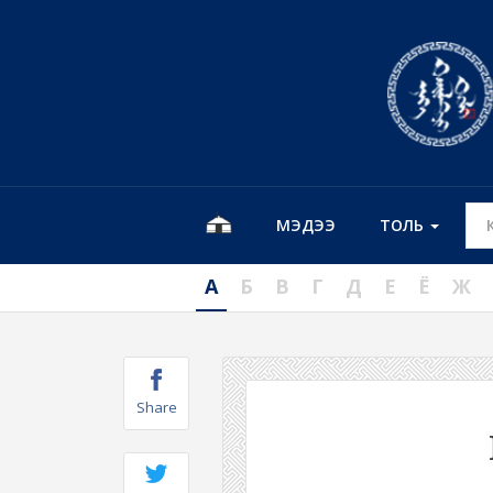
МЭДЭЭ
ТОЛЬ
А
Б
В
Г
Д
Е
Ё
Ж
Share