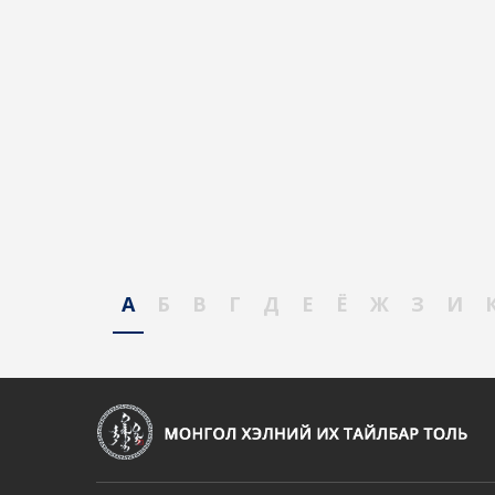
А
Б
В
Г
Д
Е
Ё
Ж
З
И