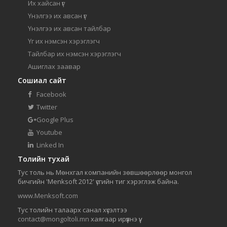
Их хайсан үг
Үнэлгээ их авсан үг
Үнэлгээ их авсан тайлбар
Үг их нэмсэн хэрэглэгч
Тайлбар их нэмсэн хэрэглэгч
Ашиглах заавар
Сошиал сайт
Facebook
Twitter
Google Plus
Youtube
Linked In
Толийн тухай
Тус толь нь Мөнхгал компанийн зөвшөөрлөөр монгол
бичгийн 'Menksoft 2012' үсгийн тиг хэрэглэж байна.
www.Menksoft.com
Тус толийн талаарх санал хүсэлтээ
contact@mongoltoli.mn
хаягаар ирүүлнэ үү.