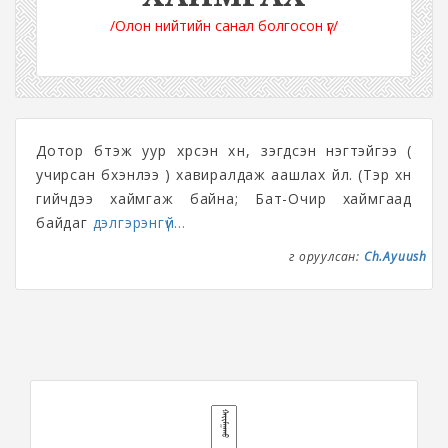
/Олон нийтийн санал болгосон үг/
Дотор бүтэж уур хүрсэн хүн, үзэгдсэн нэгтэйгээ (
учирсан бүхэнлээ ) хавиралдаж аашлах үйл. (Тэр хүн
гийчдээ хаймгаж байна; Бат-Очир хаймгаад
байдаг
дэлгэрэнгүй...
Үг оруулсан:
Ch.Ayuush