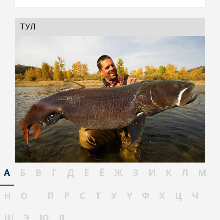
ТУЛ
А
Б
В
Г
Д
Е
Ё
Ж
З
И
К
Л
М
Н
О
П
Р
С
Т
У
Ү
Ф
Х
Ц
Ч
Ш
Э
Ю
Я