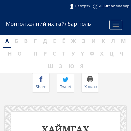
Нэвтрэх
Ашиглах заавар
Монгол хэлний их тайлбар толь
Menu
А
Б
В
Г
Д
Е
Ё
Ж
З
И
К
Л
М
Н
О
П
Р
С
Т
У
Ү
Ф
Х
Ц
Ч
Ш
Э
Ю
Я
Share
Tweet
Хэвлэх
ХАЙМГАХ