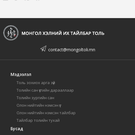
contact@mongoltoli.mn
Мэдээлэл
Толь зохиох арга зүй
Толийн сан үсгийн дарааллаар
Толийн зургийн сан
Олон нийтийн нэмсэн үг
Олон нийтийн нэмсэн тайлбар
Тайлбар толийн тухай
Бусад