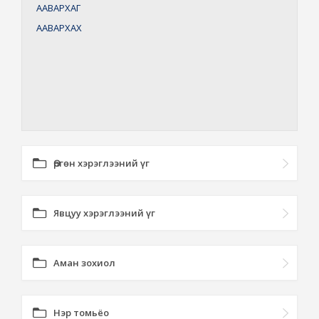
ААВАРХАГ
ААВАРХАХ
Өргөн хэрэглээний үг
Явцуу хэрэглээний үг
Аман зохиол
Нэр томьёо