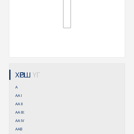
ХӨРШ
ҮГ
А
АА
I
АА
II
АА
III:
АА
IV
ААВ