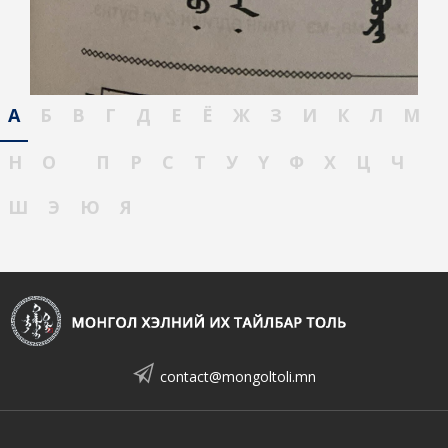
А
Б
В
Г
Д
Е
Ё
Ж
З
И
К
Л
М
Н
О
П
Р
С
Т
У
Ү
Ф
Х
Ц
Ч
Ш
Э
Ю
Я
contact@mongoltoli.mn