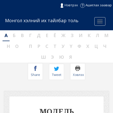
Нэвтрэх
Ашиглах заавар
Монгол хэлний их тайлбар толь
Menu
А
Б
В
Г
Д
Е
Ё
Ж
З
И
К
Л
М
Н
О
П
Р
С
Т
У
Ү
Ф
Х
Ц
Ч
Ш
Э
Ю
Я
Share
Tweet
Хэвлэх
МОДЕЛЬ