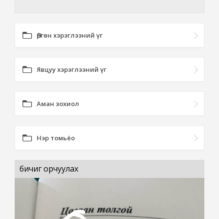
Өргөн хэрэглээний үг
Явцуу хэрэглээний үг
Аман зохиол
Нэр томьёо
бичиг орчуулах