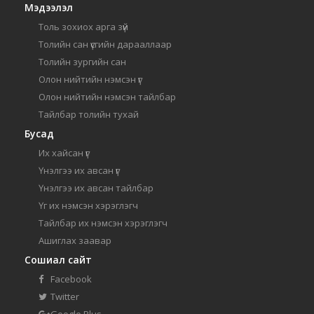
Мэдээлэл
Толь зохиох арга зүй
Толийн сан үсгийн дарааллаар
Толийн зургийн сан
Олон нийтийн нэмсэн үг
Олон нийтийн нэмсэн тайлбар
Тайлбар толийн тухай
Бусад
Их хайсан үг
Үнэлгээ их авсан үг
Үнэлгээ их авсан тайлбар
Үг их нэмсэн хэрэглэгч
Тайлбар их нэмсэн хэрэглэгч
Ашиглах заавар
Сошиал сайт
Facebook
Twitter