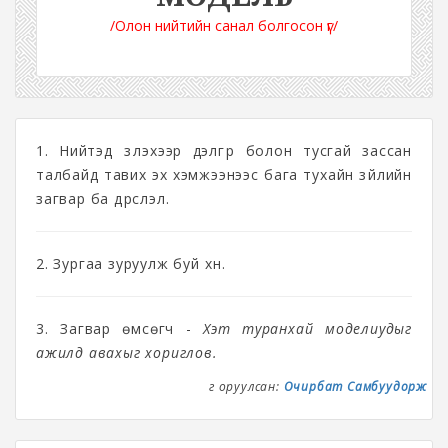
/Олон нийтийн санал болгосон үг/
1. Нийтэд үзүүлэхээр дэлгүүр болон тусгай зассан
талбайд тавих эх хэмжээнээс бага тухайн зүйлийн
загвар ба дүрслэл.
2. Зургаа зуруулж буй хүн.
3. Загвар өмсөгч -
Хэт туранхай моделиудыг
ажилд авахыг хориглов.
Үг оруулсан:
Очирбат Самбуудорж