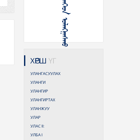
ᠤᠯᠠᠢ ᠦᠵᠡᠭᠡᠳ ᠤᠯᠠᠩᠭᠠᠰᠬᠤ
ХӨРШ
ҮГ
УЛАНГАСУУЛАХ
УЛАНГИ
УЛАНГИР
УЛАНГИРТАХ
УЛАНЖУУ
УЛАР
УЛАС
II:
УЛБА
I