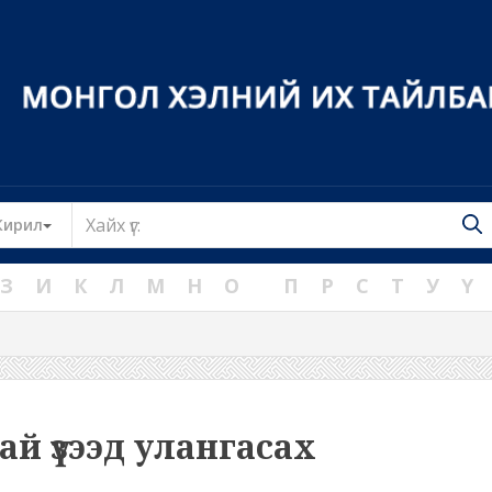
Toggle Dropdown
Кирил
З
И
К
Л
М
Н
О
П
Р
С
Т
У
Ү
ай үзээд улангасах