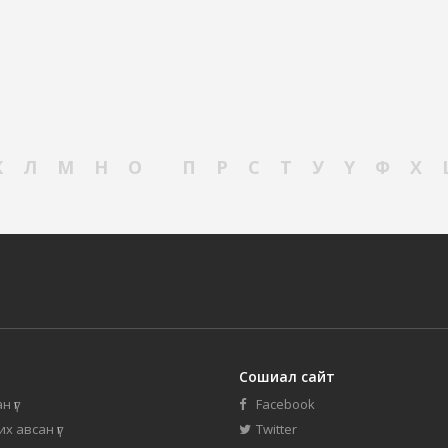
К
Л
М
Н
О
П
Р
С
Т
У
Ү
Ф
Х
Сошиал сайт
н үг
Facebook
их авсан үг
Twitter