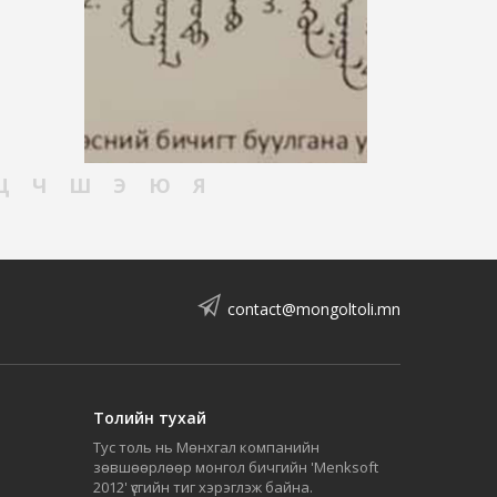
Ц
Ч
Ш
Э
Ю
Я
contact@mongoltoli.mn
Толийн тухай
Тус толь нь Мөнхгал компанийн
зөвшөөрлөөр монгол бичгийн 'Menksoft
2012' үсгийн тиг хэрэглэж байна.