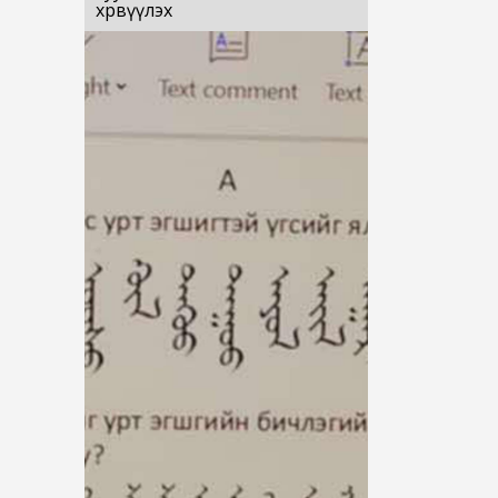
хөрвүүлэх