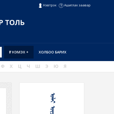
Нэвтрэх
Ашиглах заавар
ҮГ НЭМЭХ +
ХОЛБОО БАРИХ
Ф
Х
Ц
Ч
Ш
Э
Ю
Я