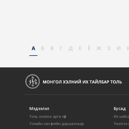
А
Б
В
Г
Д
Е
Ё
Ж
З
И
Мэдээлэл
Бусад
Толь зохиох арга зүй
Их хайса
Толийн сан үсгийн дарааллаар
Үнэлгээ 