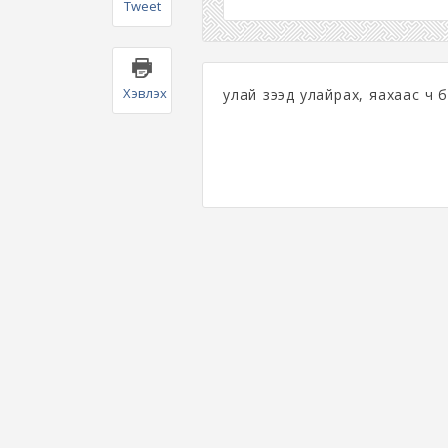
Tweet
Хэвлэх
улай үзээд улайрах, яахаас ч 