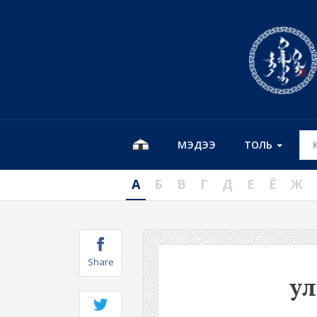
МЭДЭЭ
ТОЛЬ
А
Б
В
Г
Д
Е
Ё
Ж
Share
ул