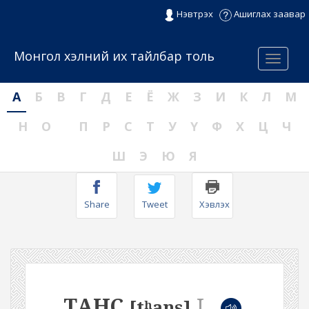
Нэвтрэх
Ашиглах заавар
Монгол хэлний их тайлбар толь
Menu
А
Б
В
Г
Д
Е
Ё
Ж
З
И
К
Л
М
Н
О
П
Р
С
Т
У
Ү
Ф
Х
Ц
Ч
Ш
Э
Ю
Я
Share
Tweet
Хэвлэх
ТАНС
I
[tʰans]