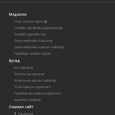
Мэдээлэл
Толь зохиох арга зүй
Толийн сан үсгийн дарааллаар
Толийн зургийн сан
Олон нийтийн нэмсэн үг
Олон нийтийн нэмсэн тайлбар
Тайлбар толийн тухай
Бусад
Их хайсан үг
Үнэлгээ их авсан үг
Үнэлгээ их авсан тайлбар
Үг их нэмсэн хэрэглэгч
Тайлбар их нэмсэн хэрэглэгч
Ашиглах заавар
Сошиал сайт
Facebook