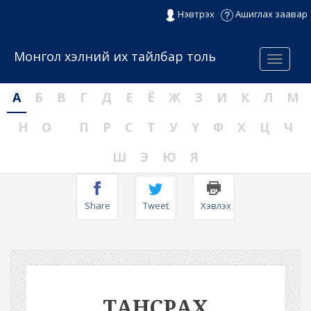
Нэвтрэх
Ашиглах заавар
Монгол хэлний их тайлбар толь
Menu
А
Б
В
Г
Д
Е
Ё
Ж
З
И
К
Л
М
Н
О
П
Р
С
Т
У
Ү
Ф
Х
Ц
Ч
Ш
Э
Ю
Я
Share
Tweet
Хэвлэх
ТАНСРАХ