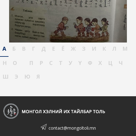
А
Б
В
Г
Д
Е
Ё
Ж
З
И
К
Л
М
Н
О
П
Р
С
Т
У
Ү
Ф
Х
Ц
Ч
Ш
Э
Ю
Я
contact@mongoltoli.mn