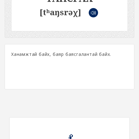
[tʰaŋsrəχ]
Ханамжтай байх, баяр баясгалантай байх.