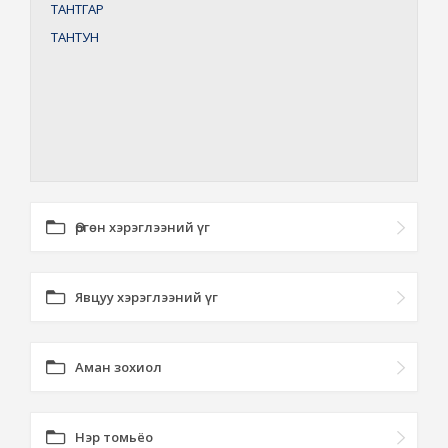
ТАНТГАР
ТАНТУН
Өргөн хэрэглээний үг
Явцуу хэрэглээний үг
Аман зохиол
Нэр томьёо