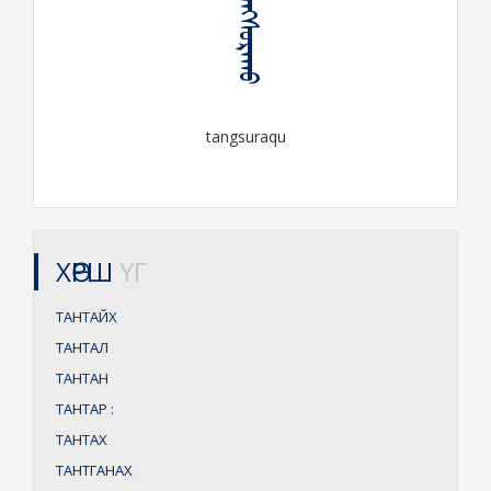
ᠲᠠᠩᠰᠤᠷᠠᠬᠤ
tangsuraqu
ХӨРШ
ҮГ
ТАНТАЙХ
ТАНТАЛ
ТАНТАН
ТАНТАР
:
ТАНТАХ
ТАНТГАНАХ