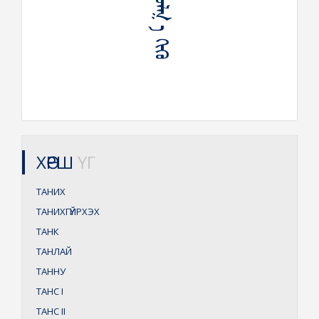
ᠲᠠᠨᠢᠭᠤᠯᠬ᠋ ᠠ ᠬᠢᠬᠦ
ХӨРШ
ҮГ
ТАНИХ
ТАНИХГҮЙРХЭХ
ТАНК
ТАНЛАЙ
ТАННУ
ТАНС
I
ТАНС
II