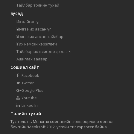
Тайлбар толийн тухай
Бусад
Их хайсан үг
Үнэлгээ их авсан үг
Үнэлгээ их авсан тайлбар
Үг их нэмсэн хэрэглэгч
Тайлбар их нэмсэн хэрэглэгч
Ашиглах заавар
Сошиал сайт
Facebook
Twitter
Google Plus
Youtube
Linked In
Толийн тухай
Тус толь нь Мөнхгал компанийн зөвшөөрлөөр монгол
бичгийн 'Menksoft 2012' үсгийн тиг хэрэглэж байна.