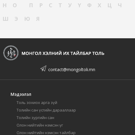
Н
О
П
Р
С
Т
У
Ү
Ф
Х
Ц
Ч
Ш
Э
Ю
Я
contact@mongoltoli.mn
Мэдээлэл
Толь зохиох арга зүй
Толийн сан үсгийн дарааллаар
Толийн зургийн сан
Олон нийтийн нэмсэн үг
Олон нийтийн нэмсэн тайлбар