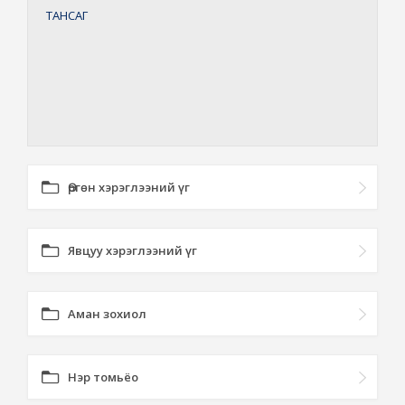
ТАНСАГ
Өргөн хэрэглээний үг
Явцуу хэрэглээний үг
Аман зохиол
Нэр томьёо