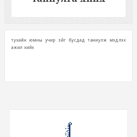
тухайн юмны учир зүйг бусдад таниулж мэдүүлэх
ажил хийх