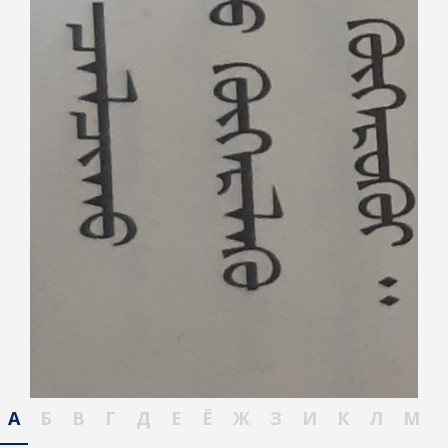
А
Б
В
Г
Д
Е
Ё
Ж
З
И
К
Л
М