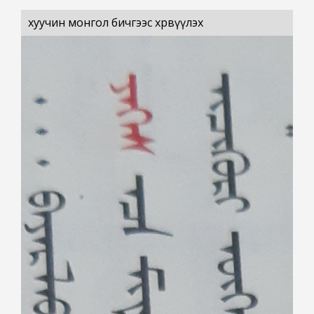
хуучин монгол бичгээс хөрвүүлэх