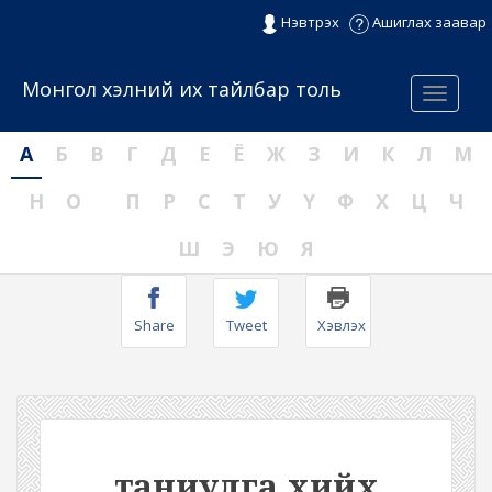
Нэвтрэх
Ашиглах заавар
Монгол хэлний их тайлбар толь
Menu
А
Б
В
Г
Д
Е
Ё
Ж
З
И
К
Л
М
Н
О
П
Р
С
Т
У
Ү
Ф
Х
Ц
Ч
Ш
Э
Ю
Я
Share
Tweet
Хэвлэх
таниулга хийх