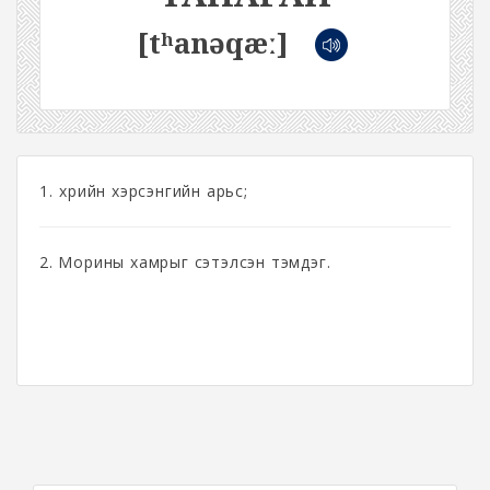
[tʰanəqæː]
1. Үхрийн хэрсэнгийн арьс;
2. Морины хамрыг сэтэлсэн тэмдэг.