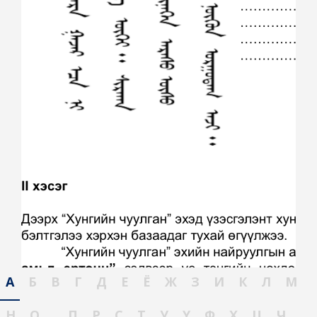
А
Б
В
Г
Д
Е
Ё
Ж
З
И
К
Л
М
Н
О
П
Р
С
Т
У
Ү
Ф
Х
Ц
Ч