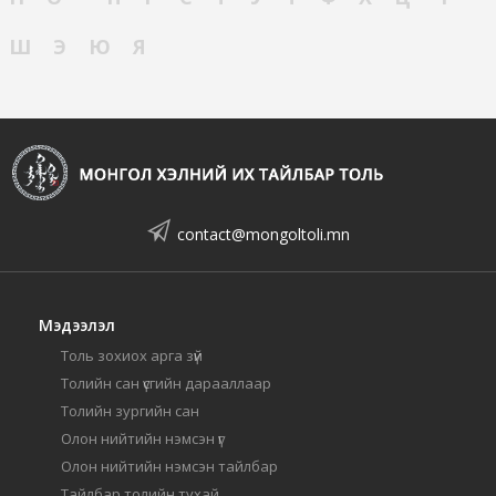
Ш
Э
Ю
Я
contact@mongoltoli.mn
Мэдээлэл
Толь зохиох арга зүй
Толийн сан үсгийн дарааллаар
Толийн зургийн сан
Олон нийтийн нэмсэн үг
Олон нийтийн нэмсэн тайлбар
Тайлбар толийн тухай