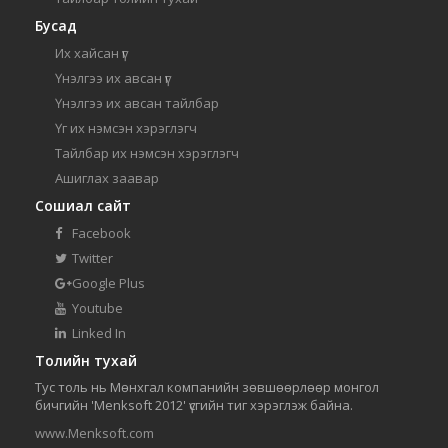
Бусад
Их хайсан үг
Үнэлгээ их авсан үг
Үнэлгээ их авсан тайлбар
Үг их нэмсэн хэрэглэгч
Тайлбар их нэмсэн хэрэглэгч
Ашиглах заавар
Сошиал сайт
Facebook
Twitter
Google Plus
Youtube
Linked In
Толийн тухай
Тус толь нь Мөнхгал компанийн зөвшөөрлөөр монгол
бичгийн 'Menksoft 2012' үсгийн тиг хэрэглэж байна.
www.Menksoft.com