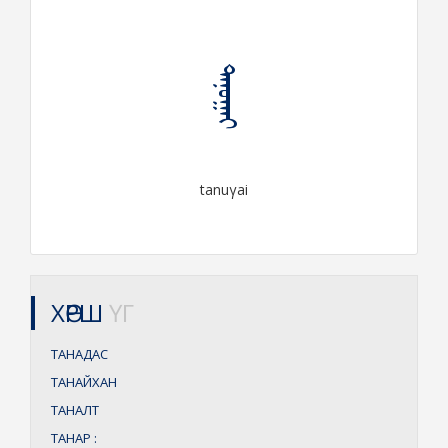
ᠲᠠᠨᠤᠭᠠᠶ
tanuγai
ХӨРШ
ҮГ
ТАНАДАС
ТАНАЙХАН
ТАНАЛТ
ТАНАР
: