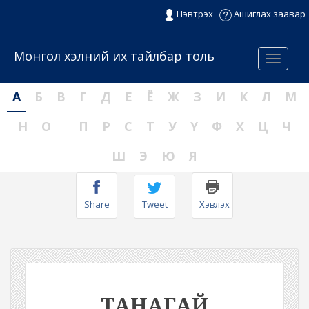
Нэвтрэх
Ашиглах заавар
Монгол хэлний их тайлбар толь
Menu
А
Б
В
Г
Д
Е
Ё
Ж
З
И
К
Л
М
Н
О
П
Р
С
Т
У
Ү
Ф
Х
Ц
Ч
Ш
Э
Ю
Я
Share
Tweet
Хэвлэх
ТАНАГАЙ