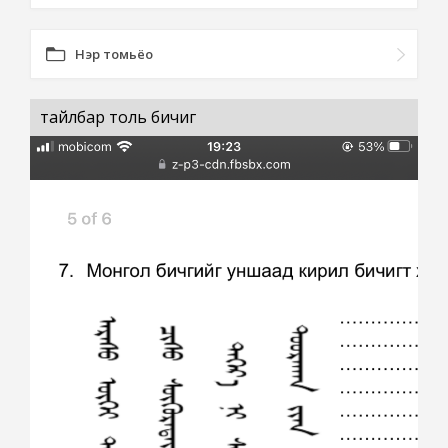
Нэр томьёо
тайлбар толь бичиг