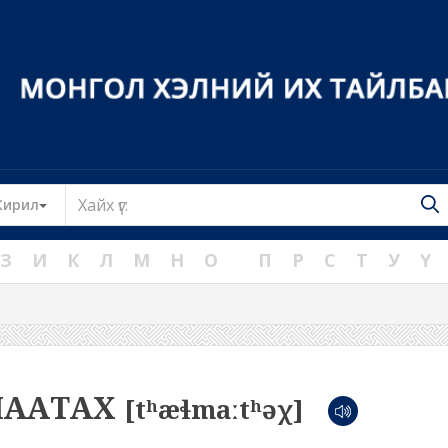
Toggle Dropdown
Кирил
З
И
К
Л
М
Н
О
П
Р
С
Т
У
Ү
МААТАХ
[tʰæɬmaːtʰəχ]