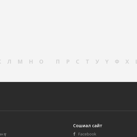
К
Л
М
Н
О
П
Р
С
Т
У
Ү
Ф
Х
Сошиал сайт
н үг
Facebook