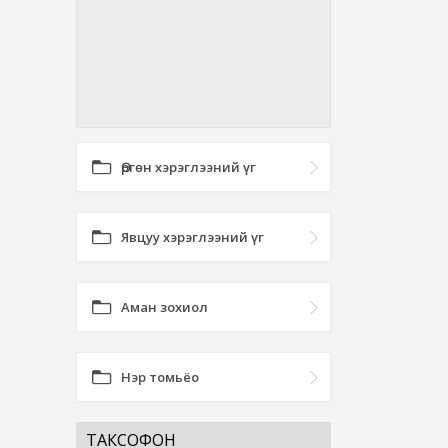
Өргөн хэрэглээний үг
Явцуу хэрэглээний үг
Аман зохиол
Нэр томьёо
ТАКСОФОН