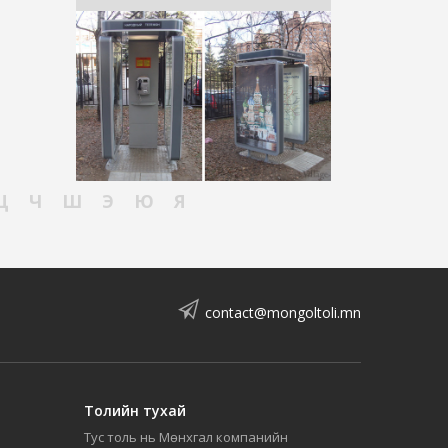
Ц
Ч
Ш
Э
Ю
Я
contact@mongoltoli.mn
Толийн тухай
Тус толь нь Мөнхгал компанийн