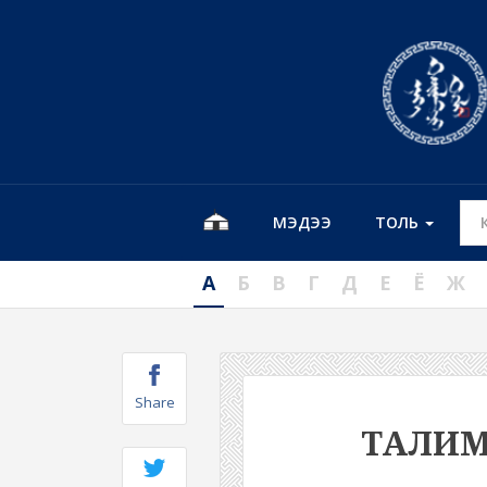
МЭДЭЭ
ТОЛЬ
А
Б
В
Г
Д
Е
Ё
Ж
Share
ТАЛИ