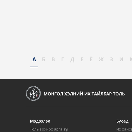
А
Б
В
Г
Д
Е
Ё
Ж
З
И
Мэдээлэл
Бусад
Толь зохиох арга зүй
Их хайса