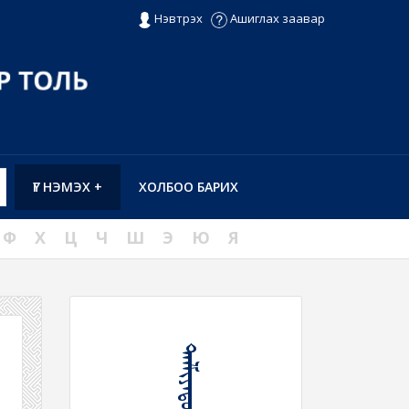
Нэвтрэх
Ашиглах заавар
ҮГ НЭМЭХ +
ХОЛБОО БАРИХ
Ф
Х
Ц
Ч
Ш
Э
Ю
Я
ᠲᠠᠯᠮᠢᠶᠠᠲᠤᠬᠤ