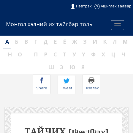
Нэвтрэх
Ашиглах заавар
Монгол хэлний их тайлбар толь
Menu
А
Б
В
Г
Д
Е
Ё
Ж
З
И
К
Л
М
Н
О
П
Р
С
Т
У
Ү
Ф
Х
Ц
Ч
Ш
Э
Ю
Я
Share
Tweet
Хэвлэх
ТАЙЧИХ
[tʰæːʧʰəχ]