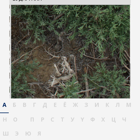
А
Б
В
Г
Д
Е
Ё
Ж
З
И
К
Л
М
Н
О
П
Р
С
Т
У
Ү
Ф
Х
Ц
Ч
Ш
Э
Ю
Я