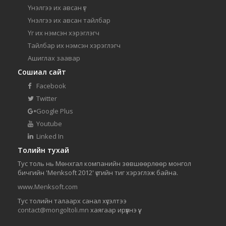
Үнэлгээ их авсан үг
Үнэлгээ их авсан тайлбар
Үг их нэмсэн хэрэглэгч
Тайлбар их нэмсэн хэрэглэгч
Ашиглах заавар
Сошиал сайт
Facebook
Twitter
Google Plus
Youtube
Linked In
Толийн тухай
Тус толь нь Мөнхгал компанийн зөвшөөрлөөр монгол
бичгийн 'Menksoft 2012' үсгийн тиг хэрэглэж байна.
www.Menksoft.com
Тус толийн талаарх санал хүсэлтээ
contact@mongoltoli.mn
хаягаар ирүүлнэ үү.