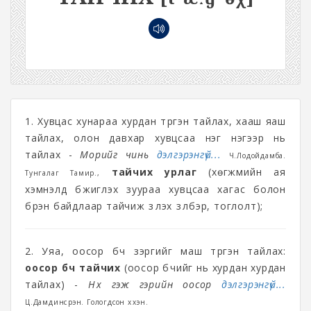
1. Хувцас хунараа хурдан түргэн тайлах, хааш яаш
тайлах, олон давхар хувцсаа нэг нэгээр нь
тайлах -
Морийг чинь
дэлгэрэнгүй...
Ч.Лодойдамба.
тайчих урлаг
(хөгжмийн ая
Тунгалаг Тамир.,
хэмнэлд бүжиглэх зуураа хувцсаа хагас болон
бүрэн байдлаар тайчиж үзүүлэх үзүүлбэр, тоглолт);
2. Уяа, оосор бүч зэргийг маш түргэн тайлах:
оосор бүч тайчих
(оосор бүчийг нь хурдан хурдан
тайлах) -
Нүүх гэж гэрийн оосор
дэлгэрэнгүй...
Ц.Дамдинсүрэн. Гологдсон хүүхэн.