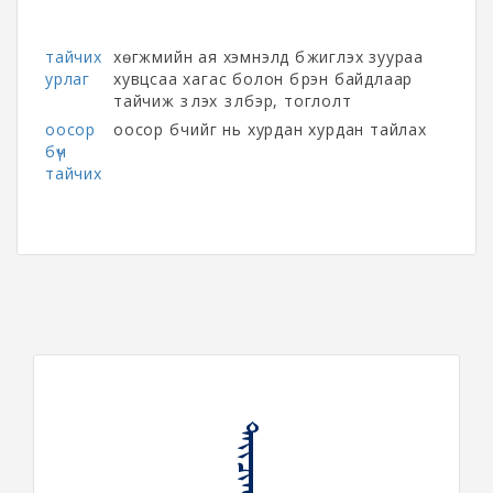
тайчих
хөгжмийн ая хэмнэлд бүжиглэх зуураа
урлаг
хувцсаа хагас болон бүрэн байдлаар
тайчиж үзүүлэх үзүүлбэр, тоглолт
оосор
оосор бүчийг нь хурдан хурдан тайлах
бүч
тайчих
ᠲᠠᠶᠢᠴᠢᠬᠤ