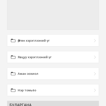
Өргөн хэрэглээний үг
Явцуу хэрэглээний үг
Аман зохиол
Нэр томьёо
БУДАРГАНА