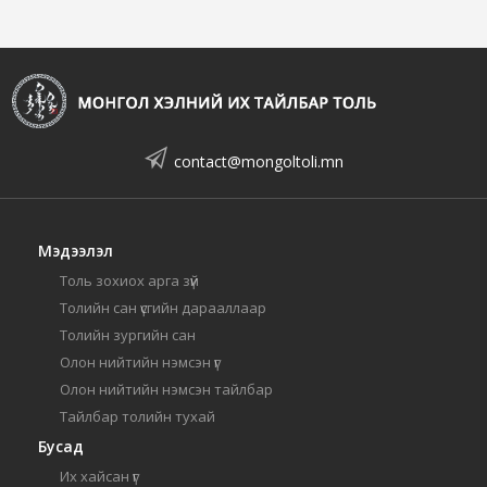
contact@mongoltoli.mn
Мэдээлэл
Толь зохиох арга зүй
Толийн сан үсгийн дарааллаар
Толийн зургийн сан
Олон нийтийн нэмсэн үг
Олон нийтийн нэмсэн тайлбар
Тайлбар толийн тухай
Бусад
Их хайсан үг