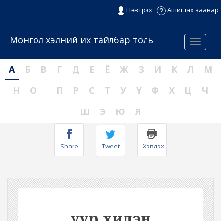
Нэвтрэх
Ашиглах заавар
Монгол хэлний их тайлбар толь
Menu
А
Б
В
Г
Д
Е
Ё
Ж
З
И
К
Л
М
Н
О
П
Р
С
Т
У
Ү
Ф
Х
Ц
Ч
Ш
Э
Ю
Я
Share
Tweet
Хэвлэх
уур хилэн