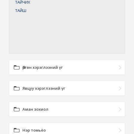
ТАЙЧИХ
ТАЙШ
Өргөн хэрэглээний үг
Явцуу хэрэглээний үг
Аман зохиол
Нэр томьёо