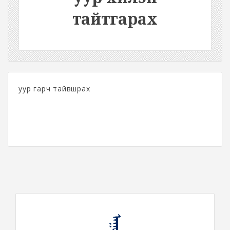
тайтгарах
уур гарч тайвшрах