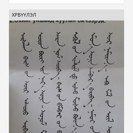
ХӨРВҮҮЛЭЛ