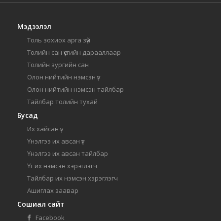
Мэдээлэл
Толь зохиох арга зүй
Толийн сан үсгийн дарааллаар
Толийн зургийн сан
Олон нийтийн нэмсэн үг
Олон нийтийн нэмсэн тайлбар
Тайлбар толийн тухай
Бусад
Их хайсан үг
Үнэлгээ их авсан үг
Үнэлгээ их авсан тайлбар
Үг их нэмсэн хэрэглэгч
Тайлбар их нэмсэн хэрэглэгч
Ашиглах заавар
Сошиал сайт
Facebook