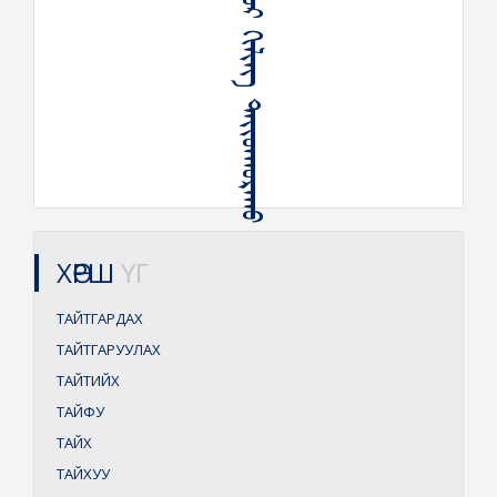
ᠠᠭᠤᠷ ᠬᠢᠯᠢᠩ ᠲᠠᠶᠢᠳᠬᠤᠷᠠᠬᠤ
ХӨРШ
ҮГ
ТАЙТГАРДАХ
ТАЙТГАРУУЛАХ
ТАЙТИЙХ
ТАЙФУ
ТАЙХ
ТАЙХУУ