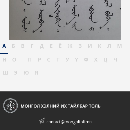
А
Б
В
Г
Д
Е
Ё
Ж
З
И
К
Л
М
Н
О
П
Р
С
Т
У
Ү
Ф
Х
Ц
Ч
Ш
Э
Ю
Я
contact@mongoltoli.mn