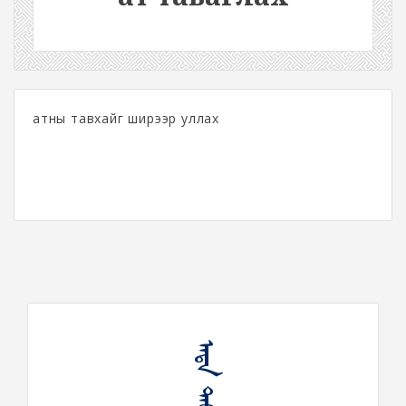
атны тавхайг ширээр уллах
ᠠᠲᠠ ᠲᠠᠪᠠᠭᠯᠠᠬᠤ