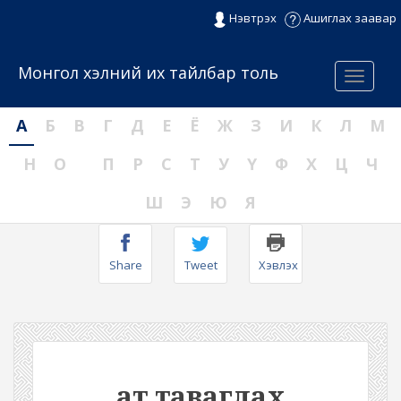
Нэвтрэх
Ашиглах заавар
Монгол хэлний их тайлбар толь
Menu
А
Б
В
Г
Д
Е
Ё
Ж
З
И
К
Л
М
Н
О
П
Р
С
Т
У
Ү
Ф
Х
Ц
Ч
Ш
Э
Ю
Я
Share
Tweet
Хэвлэх
ат таваглах