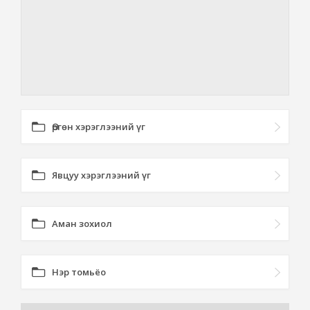
Өргөн хэрэглээний үг
Явцуу хэрэглээний үг
Аман зохиол
Нэр томьёо