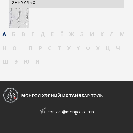
ХӨРВҮҮЛЭХ
А
Б
В
Г
Д
Е
Ё
Ж
З
И
К
Л
М
Н
О
П
Р
С
Т
У
Ү
Ф
Х
Ц
Ч
Ш
Э
Ю
Я
contact@mongoltoli.mn