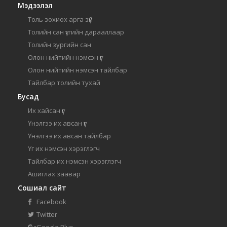
Мэдээлэл
Толь зохиох арга зүй
Толийн сан үсгийн дарааллаар
Толийн зургийн сан
Олон нийтийн нэмсэн үг
Олон нийтийн нэмсэн тайлбар
Тайлбар толийн тухай
Бусад
Их хайсан үг
Үнэлгээ их авсан үг
Үнэлгээ их авсан тайлбар
Үг их нэмсэн хэрэглэгч
Тайлбар их нэмсэн хэрэглэгч
Ашиглах заавар
Сошиал сайт
Facebook
Twitter
Google Plus