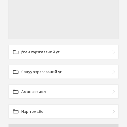
Өргөн хэрэглээний үг
Явцуу хэрэглээний үг
Аман зохиол
Нэр томьёо