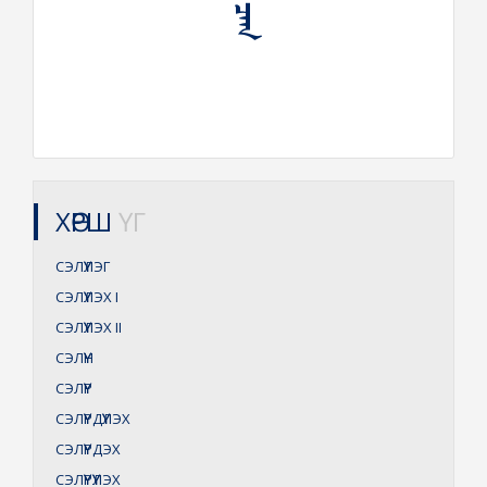
ХӨРШ
ҮГ
СЭЛҮҮЛЭГ
СЭЛҮҮЛЭХ
I
СЭЛҮҮЛЭХ
II
СЭЛҮҮН
СЭЛҮҮР
СЭЛҮҮРДҮҮЛЭХ
СЭЛҮҮРДЭХ
СЭЛҮҮРҮҮЛЭХ