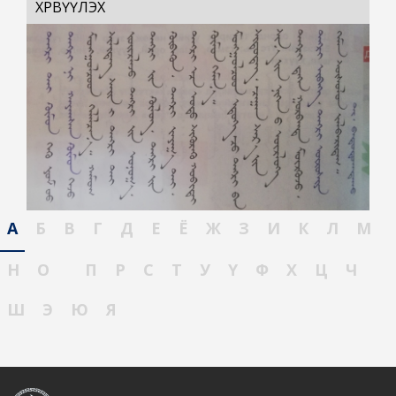
ХӨРВҮҮЛЭХ
А
Б
В
Г
Д
Е
Ё
Ж
З
И
К
Л
М
Н
О
П
Р
С
Т
У
Ү
Ф
Х
Ц
Ч
Ш
Э
Ю
Я