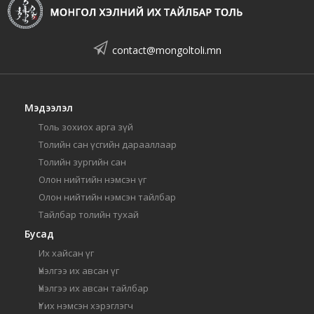
contact@mongoltoli.mn
Мэдээлэл
Толь зохиох арга зүй
Толийн сан үсгийн дарааллаар
Толийн зургийн сан
Олон нийтийн нэмсэн үг
Олон нийтийн нэмсэн тайлбар
Тайлбар толийн тухай
Бусад
Их хайсан үг
Үнэлгээ их авсан үг
Үнэлгээ их авсан тайлбар
Үг их нэмсэн хэрэглэгч