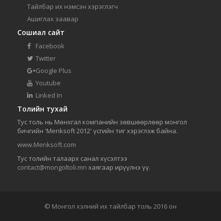
Тайлбар их нэмсэн хэрэглэгч
Ашиглах заавар
Сошиал сайт
Facebook
Twitter
Google Plus
Youtube
Linked In
Толийн тухай
Тус толь нь Мөнхгал компанийн зөвшөөрлөөр монгол
бичгийн 'Menksoft 2012' үсгийн тиг хэрэглэж байна.
www.Menksoft.com
Тус толийн талаарх санал хүсэлтээ
contact@mongoltoli.mn
хаягаар ирүүлнэ үү.
© Монгол хэлний их тайлбар толь 2016 он