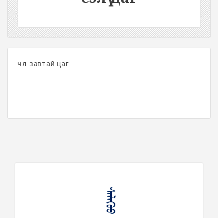
чөлөө завтай цаг
ᠰᠡᠯᠡᠭᠦᠦ ᠴᠠᠭ