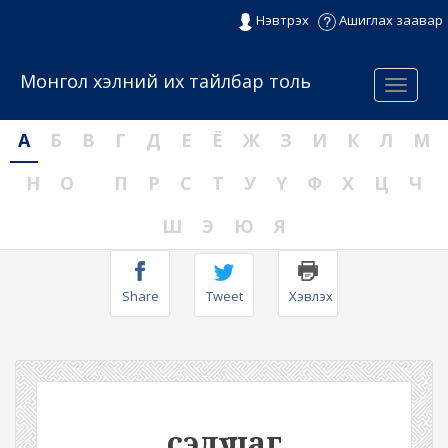
Нэвтрэх
Ашиглах заавар
Монгол хэлний их тайлбар толь
Menu
А
Б
В
Г
Д
Е
Ё
Ж
З
И
К
Л
М
Н
О
П
Р
С
Т
У
Ү
Ф
Х
Ц
Ч
Ш
Э
Ю
Я
Share
Tweet
Хэвлэх
сэлүү цаг