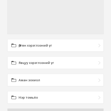
Өргөн хэрэглээний үг
Явцуу хэрэглээний үг
Аман зохиол
Нэр томьёо