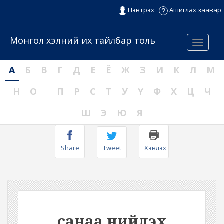
Нэвтрэх
Ашиглах заавар
Монгол хэлний их тайлбар толь
Menu
А
Б
В
Г
Д
Е
Ё
Ж
З
И
К
Л
М
Н
О
П
Р
С
Т
У
Ү
Ф
Х
Ц
Ч
Ш
Э
Ю
Я
Share
Tweet
Хэвлэх
санаа нийлэх