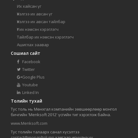
Их хайсан үг
Үнэлгээ их авсан үг
Үнэлгээ их авсан тайлбар
Үг их нэмсэн хэрэглэгч
Тайлбар их нэмсэн хэрэглэгч
Ашиглах заавар
Сошиал сайт
Facebook
Twitter
Google Plus
Youtube
Linked In
Толийн тухай
Тус толь нь Мөнхгал компанийн зөвшөөрлөөр монгол
бичгийн 'Menksoft 2012' үсгийн тиг хэрэглэж байна.
www.Menksoft.com
Тус толийн талаарх санал хүсэлтээ
contact@mongoltoli.mn
хаягаар ирүүлнэ үү.