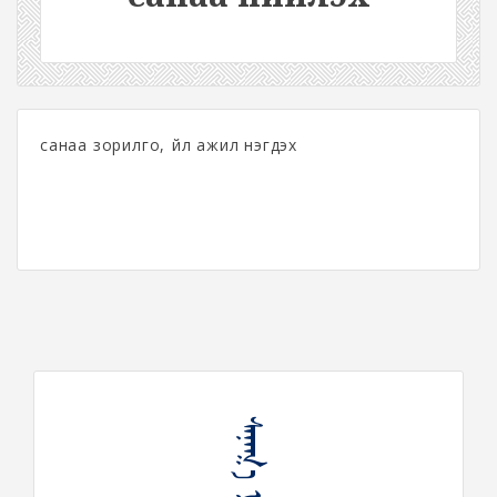
санаа зорилго, үйл ажил нэгдэх
ᠰᠠᠨᠠᠭ᠎ᠠ ᠨᠡᠶᠢᠯᠡᠬᠦ