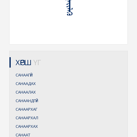
ХӨРШ
ҮГ
САНААГҮЙ
САНААДАХ
САНААЛАХ
САНААНДГҮЙ
САНААРХАГ
САНААРХАЛ
САНААРХАХ
САНААТ