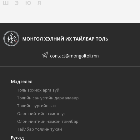
Ш
Э
Ю
Я
contact@mongoltoli.mn
Мэдээлэл
Толь зохиох арга зүй
Толийн сан үсгийн дарааллаар
Толийн зургийн сан
Олон нийтийн нэмсэн үг
Олон нийтийн нэмсэн тайлбар
Тайлбар толийн тухай
Бусад