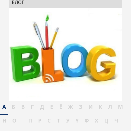
БЛОГ
А
Б
В
Г
Д
Е
Ё
Ж
З
И
К
Л
М
Н
О
П
Р
С
Т
У
Ү
Ф
Х
Ц
Ч