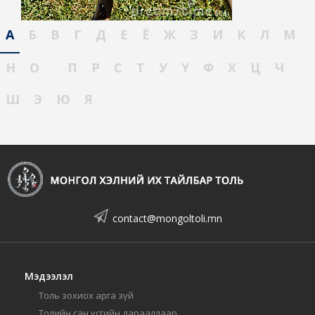
А
Б
В
Г
Д
Е
Ё
Ж
З
И
К
Л
М
Н
О
П
Р
С
Т
У
Ү
Ф
Х
Ц
Ч
Ш
Э
Ю
Я
contact@mongoltoli.mn
Мэдээлэл
Толь зохиох арга зүй
Толийн сан үсгийн дарааллаар