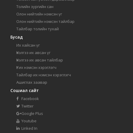
Толийн зургийн сан
Олон нийтийн нэмсэн үг
Олон нийтийн нэмсэн тайлбар
Тайлбар толийн тухай
Бусад
Их хайсан үг
Үнэлгээ их авсан үг
Үнэлгээ их авсан тайлбар
Үг их нэмсэн хэрэглэгч
Тайлбар их нэмсэн хэрэглэгч
Ашиглах заавар
Сошиал сайт
Facebook
Twitter
Google Plus
Youtube
Linked In