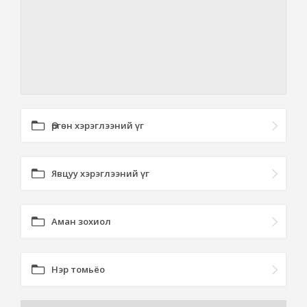
Өргөн хэрэглээний үг
Явцуу хэрэглээний үг
Аман зохиол
Нэр томьёо