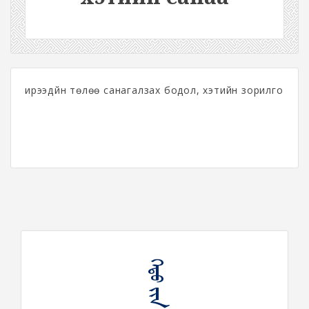
ирээдүйн төлөө санагалзах бодол, хэтийн зорилго
ᠬᠡᠲᠤ ᠢᠢᠨ ᠰᠠᠨᠠᠭ᠎ᠠ