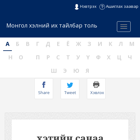
Нэвтрэх
Ашиглах заавар
Монгол хэлний их тайлбар толь
Menu
А
Б
В
Г
Д
Е
Ё
Ж
З
И
К
Л
М
Н
О
П
Р
С
Т
У
Ү
Ф
Х
Ц
Ч
Ш
Э
Ю
Я
Share
Tweet
Хэвлэх
хэтийн санаа