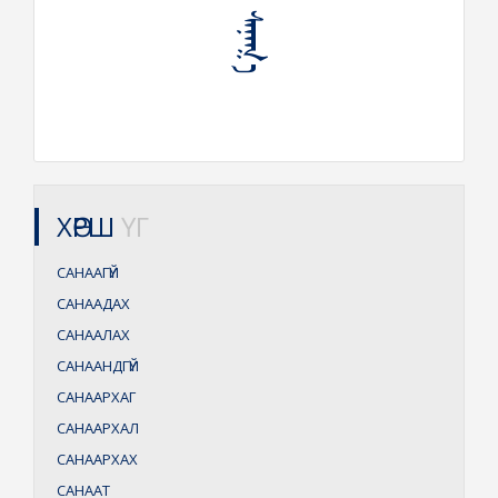
ХӨРШ
ҮГ
САНААГҮЙ
САНААДАХ
САНААЛАХ
САНААНДГҮЙ
САНААРХАГ
САНААРХАЛ
САНААРХАХ
САНААТ