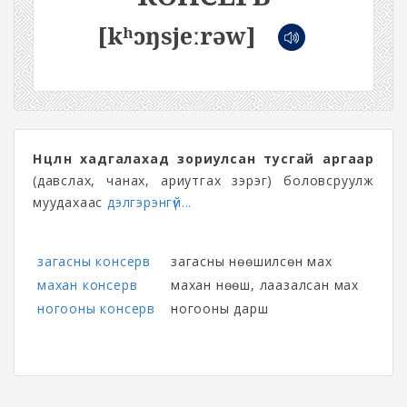
[kʰɔŋsjeːrəw]
Нөөцлөн хадгалахад зориулсан тусгай аргаар
(давслах, чанах, ариутгах зэрэг) боловсруулж
муудахаас
дэлгэрэнгүй...
загасны консерв
загасны нөөшилсөн мах
махан консерв
махан нөөш, лаазалсан мах
ногооны консерв
ногооны дарш