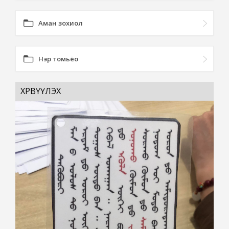
Аман зохиол
Нэр томьёо
ХӨРВҮҮЛЭХ