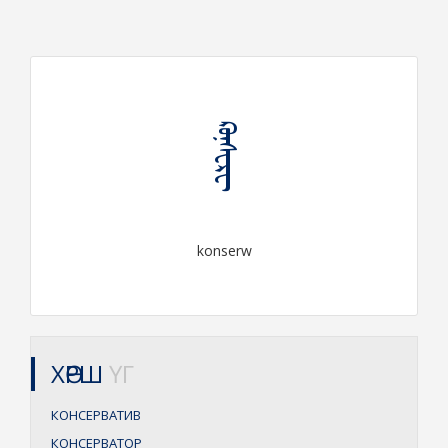
ᠺᠣᠨ᠋ᠰᠧᠷᠸ
konserw
ХӨРШ
ҮГ
КОНСЕРВАТИВ
КОНСЕРВАТОР