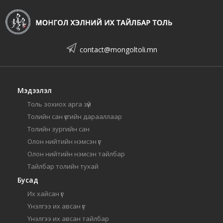
contact@mongoltoli.mn
Мэдээлэл
Толь зохиох арга зүй
Толийн сан үсгийн дарааллаар
Толийн зургийн сан
Олон нийтийн нэмсэн үг
Олон нийтийн нэмсэн тайлбар
Тайлбар толийн тухай
Бусад
Их хайсан үг
Үнэлгээ их авсан үг
Үнэлгээ их авсан тайлбар