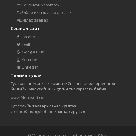
Үг их нэмсэн хэрэглэгч
Тайлбар их нэмсэн хэрэглэгч
Ашиглах заавар
Сошиал сайт
Facebook
Twitter
Google Plus
Youtube
Linked In
Толийн тухай
Тус толь нь Мөнхгал компанийн зөвшөөрлөөр монгол
бичгийн 'Menksoft 2012' үсгийн тиг хэрэглэж байна.
www.Menksoft.com
Тус толийн талаарх санал хүсэлтээ
contact@mongoltoli.mn
хаягаар ирүүлнэ үү.
© Монгол хэлний их тайлбар толь 2016 он