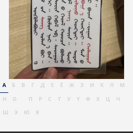
А
Б
В
Г
Д
Е
Ё
Ж
З
И
К
Л
М
Н
О
П
Р
С
Т
У
Ү
Ф
Х
Ц
Ч
Ш
Э
Ю
Я