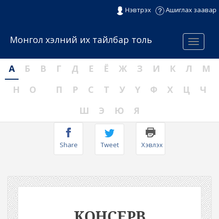
Нэвтрэх
Ашиглах заавар
Монгол хэлний их тайлбар толь
Menu
А
Б
В
Г
Д
Е
Ё
Ж
З
И
К
Л
М
Н
О
П
Р
С
Т
У
Ү
Ф
Х
Ц
Ч
Ш
Э
Ю
Я
Share
Tweet
Хэвлэх
КОНСЕРВ