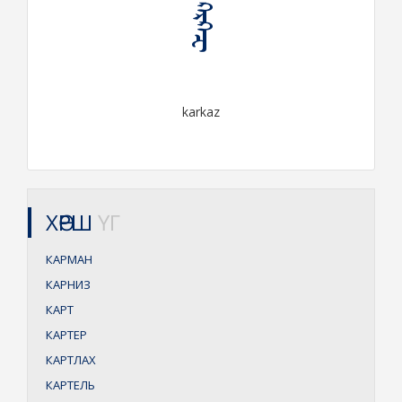
ᠺᠠᠷᠺᠠᠽ
karkaz
ХӨРШ
ҮГ
КАРМАН
КАРНИЗ
КАРТ
КАРТЕР
КАРТЛАХ
КАРТЕЛЬ