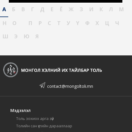
А
Б
В
Г
Д
Е
Ё
Ж
З
И
К
Л
М
Н
О
П
Р
С
Т
У
Ү
Ф
Х
Ц
Ч
Ш
Э
Ю
Я
contact@mongoltoli.mn
Мэдээлэл
Толь зохиох арга зүй
Толийн сан үсгийн дарааллаар