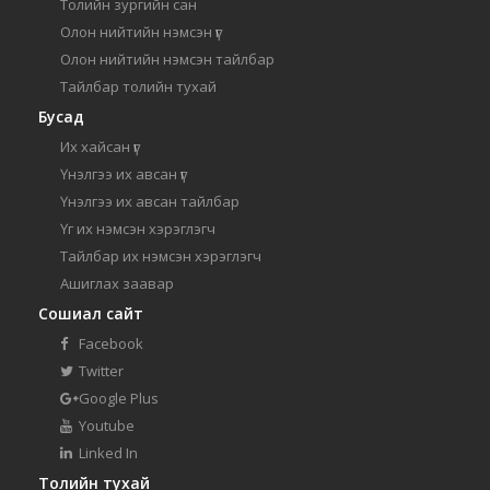
Толийн зургийн сан
Олон нийтийн нэмсэн үг
Олон нийтийн нэмсэн тайлбар
Тайлбар толийн тухай
Бусад
Их хайсан үг
Үнэлгээ их авсан үг
Үнэлгээ их авсан тайлбар
Үг их нэмсэн хэрэглэгч
Тайлбар их нэмсэн хэрэглэгч
Ашиглах заавар
Сошиал сайт
Facebook
Twitter
Google Plus
Youtube
Linked In
Толийн тухай