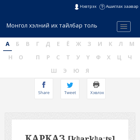
Нэвтрэх
Ашиглах заавар
Монгол хэлний их тайлбар толь
Menu
А
Б
В
Г
Д
Е
Ё
Ж
З
И
К
Л
М
Н
О
П
Р
С
Т
У
Ү
Ф
Х
Ц
Ч
Ш
Э
Ю
Я
Share
Tweet
Хэвлэх
КАРКАЗ
[kʰarkʰaːʦ]