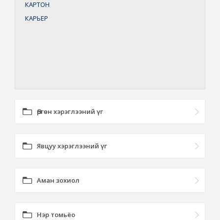
КАРТОН
КАРЬЕР
Өргөн хэрэглээний үг
Явцуу хэрэглээний үг
Аман зохиол
Нэр томьёо