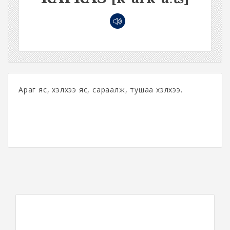
Араг яс, хэлхээ яс, сараалж, тушаа хэлхээ.