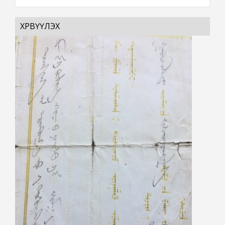
ХӨРВҮҮЛЭХ