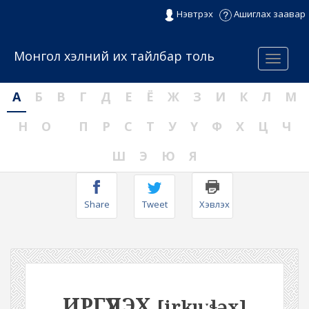
Нэвтрэх
Ашиглах заавар
Монгол хэлний их тайлбар толь
Menu
А
Б
В
Г
Д
Е
Ё
Ж
З
И
К
Л
М
Н
О
П
Р
С
Т
У
Ү
Ф
Х
Ц
Ч
Ш
Э
Ю
Я
Share
Tweet
Хэвлэх
ИРГҮҮЛЭХ
[irkuːɬəx]