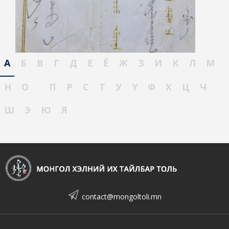
А
Б
В
Г
Д
Е
Ё
Ж
З
И
К
Л
М
Н
О
П
Р
С
Т
У
Ү
Ф
Х
Ц
Ч
Ш
Э
Ю
Я
contact@mongoltoli.mn