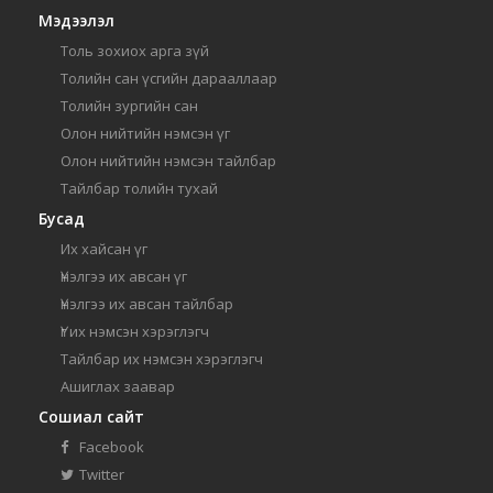
Мэдээлэл
Толь зохиох арга зүй
Толийн сан үсгийн дарааллаар
Толийн зургийн сан
Олон нийтийн нэмсэн үг
Олон нийтийн нэмсэн тайлбар
Тайлбар толийн тухай
Бусад
Их хайсан үг
Үнэлгээ их авсан үг
Үнэлгээ их авсан тайлбар
Үг их нэмсэн хэрэглэгч
Тайлбар их нэмсэн хэрэглэгч
Ашиглах заавар
Сошиал сайт
Facebook
Twitter