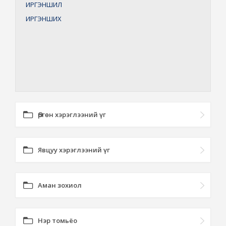
ИРГЭНШИЛ
ИРГЭНШИХ
Өргөн хэрэглээний үг
Явцуу хэрэглээний үг
Аман зохиол
Нэр томьёо