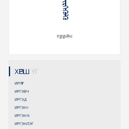
ᠢᠷᠭᠢᠭᠦᠯᠬᠦ
irgigülkü
ХӨРШ
ҮГ
ИРГҮҮР
ИРГЭВЧ
ИРГЭД
ИРГЭН
I
ИРГЭН
II:
ИРГЭНЛЭГ