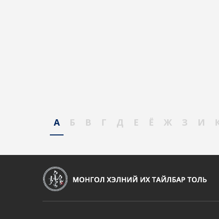
А
Б
В
Г
Д
Е
Ё
Ж
З
И