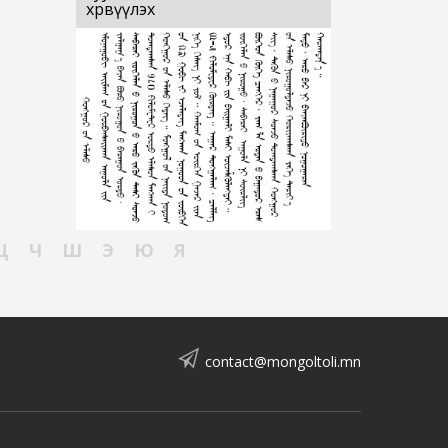
хөрвүүлэх
Ц
Ч
Ш
Э
Ю
Я
contact@mongoltoli.mn