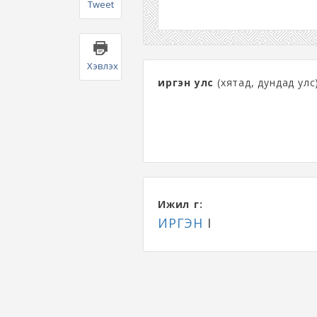
Tweet
Хэвлэх
иргэн улс
(хятад, дундад улс)
Ижил үг:
ИРГЭН
I