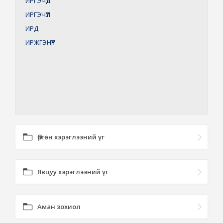
ИРГЭЧҮҮД
ИРГЭЧҮҮЛ
ИРД
ИРЖГЭНҮҮР
Өргөн хэрэглээний үг
Явцуу хэрэглээний үг
Аман зохиол