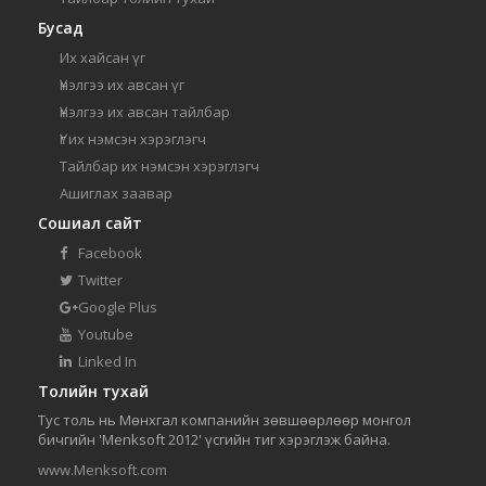
Бусад
Их хайсан үг
Үнэлгээ их авсан үг
Үнэлгээ их авсан тайлбар
Үг их нэмсэн хэрэглэгч
Тайлбар их нэмсэн хэрэглэгч
Ашиглах заавар
Сошиал сайт
Facebook
Twitter
Google Plus
Youtube
Linked In
Толийн тухай
Тус толь нь Мөнхгал компанийн зөвшөөрлөөр монгол
бичгийн 'Menksoft 2012' үсгийн тиг хэрэглэж байна.
www.Menksoft.com