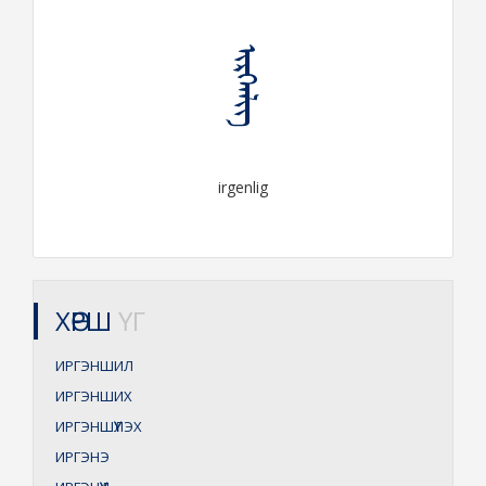
ᠢᠷᠭᠡᠨᠯᠢᠭ
irgenlig
ХӨРШ
ҮГ
ИРГЭНШИЛ
ИРГЭНШИХ
ИРГЭНШҮҮЛЭХ
ИРГЭНЭ