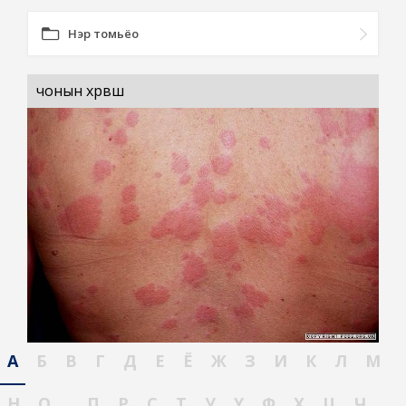
Нэр томьёо
чонын хөрвөш
А
Б
В
Г
Д
Е
Ё
Ж
З
И
К
Л
М
Н
О
П
Р
С
Т
У
Ү
Ф
Х
Ц
Ч