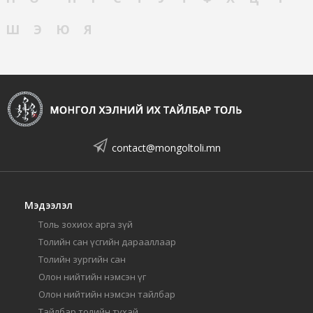
Ш
Э
Ю
Я
contact@mongoltoli.mn
Мэдээлэл
Толь зохиох арга зүй
Толийн сан үсгийн дарааллаар
Толийн зургийн сан
Олон нийтийн нэмсэн үг
Олон нийтийн нэмсэн тайлбар
Тайлбар толийн тухай