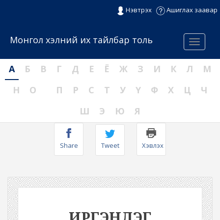
Нэвтрэх
Ашиглах заавар
Монгол хэлний их тайлбар толь
Menu
А
Б
В
Г
Д
Е
Ё
Ж
З
И
К
Л
М
Н
О
П
Р
С
Т
У
Ү
Ф
Х
Ц
Ч
Ш
Э
Ю
Я
Share
Tweet
Хэвлэх
ИРГЭНЛЭГ