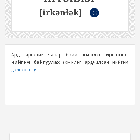
[irkənɬək]
Ард, иргэний чанар бүхий:
хүмүүнлэг иргэнлэг
нийгэм байгуулах
(хүмүүнлэг ардчилсан нийгэм
дэлгэрэнгүй...