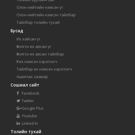
Олон нийтийн нэмсэн үг
Олон нийтийн нэмсэн тайлбар
Тайлбар толийн тухай
Бусад
Их хайсан үг
Үнэлгээ их авсан үг
Үнэлгээ их авсан тайлбар
Үг их нэмсэн хэрэглэгч
Тайлбар их нэмсэн хэрэглэгч
Ашиглах заавар
Сошиал сайт
Facebook
Twitter
Google Plus
Youtube
Linked In
Толийн тухай