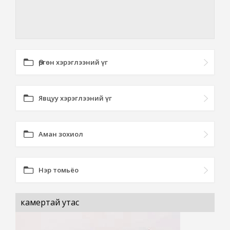
Өргөн хэрэглээний үг
Явцуу хэрэглээний үг
Аман зохиол
Нэр томьёо
камертай утас