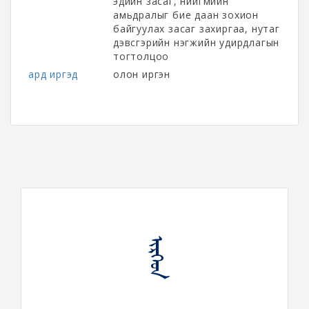
эдийн засаг, нийгмийн
амьдралыг бие даан зохион
байгуулах засаг захиргаа, нутаг
дэвсгэрийн нэгжийн удирдлагын
тогтолцоо
ард иргэд
олон иргэн
ᠢᠷᠭᠡᠳ