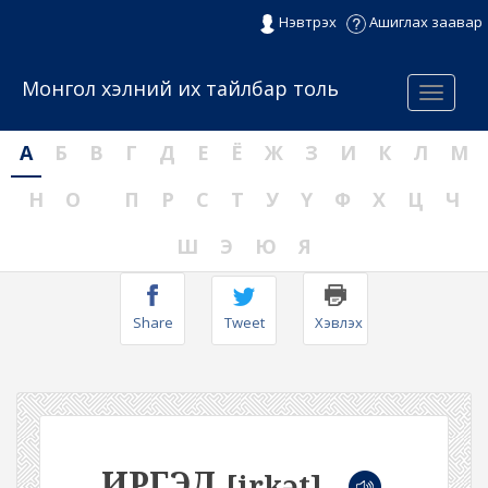
Нэвтрэх
Ашиглах заавар
Монгол хэлний их тайлбар толь
Menu
А
Б
В
Г
Д
Е
Ё
Ж
З
И
К
Л
М
Н
О
П
Р
С
Т
У
Ү
Ф
Х
Ц
Ч
Ш
Э
Ю
Я
Share
Tweet
Хэвлэх
ИРГЭД
[irkət]