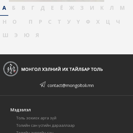
А
Б
В
Г
Д
Е
Ё
Ж
З
И
К
Л
М
Н
О
П
Р
С
Т
У
Ү
Ф
Х
Ц
Ч
Ш
Э
Ю
Я
contact@mongoltoli.mn
Мэдээлэл
Толь зохиох арга зүй
Толийн сан үсгийн дарааллаар
Толийн зургийн сан