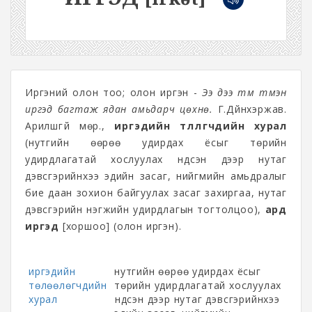
Иргэний олон тоо; олон иргэн -
Ээ дээ түм түмэн
иргэд багтаж ядан амьдарч цөхнө.
Г.Дүйнхэржав.
Арилшгүй мөр.,
иргэдийн төлөөлөгчдийн хурал
(нутгийн өөрөө удирдах ёсыг төрийн
удирдлагатай хослуулах үндсэн дээр нутаг
дэвсгэрийнхээ эдийн засаг, нийгмийн амьдралыг
бие даан зохион байгуулах засаг захиргаа, нутаг
дэвсгэрийн нэгжийн удирдлагын тогтолцоо),
ард
иргэд
[хоршоо] (олон иргэн).
иргэдийн
нутгийн өөрөө удирдах ёсыг
төлөөлөгчдийн
төрийн удирдлагатай хослуулах
хурал
үндсэн дээр нутаг дэвсгэрийнхээ