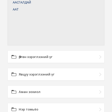
ААСГАЛДАЙ
ААТ
Өргөн хэрэглээний үг
Явцуу хэрэглээний үг
Аман зохиол
Нэр томьёо