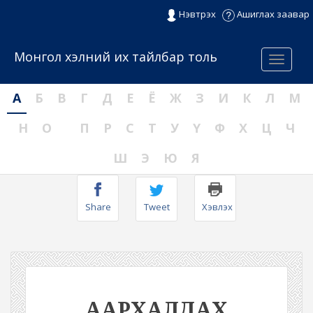
Нэвтрэх
Ашиглах заавар
Монгол хэлний их тайлбар толь
Menu
А
Б
В
Г
Д
Е
Ё
Ж
З
И
К
Л
М
Н
О
П
Р
С
Т
У
Ү
Ф
Х
Ц
Ч
Ш
Э
Ю
Я
Share
Tweet
Хэвлэх
ААРХАЛДАХ