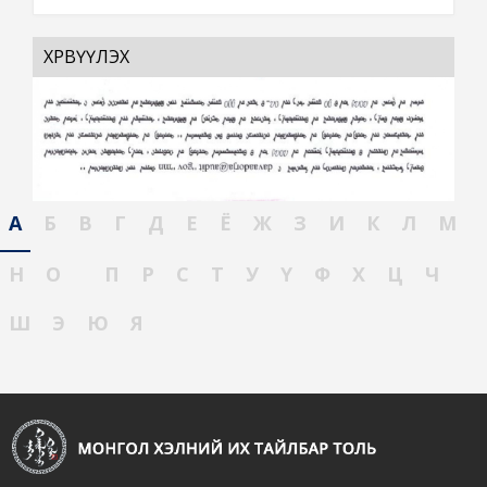
ХӨРВҮҮЛЭХ
А
Б
В
Г
Д
Е
Ё
Ж
З
И
К
Л
М
Н
О
П
Р
С
Т
У
Ү
Ф
Х
Ц
Ч
Ш
Э
Ю
Я