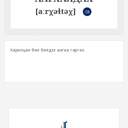
[aːrχəɬtəχ]
Харилцан бие биедээ аагаа гаргах.