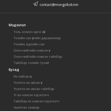
contact@mongoltoli.mn
Мэдээлэл
Толь зохиох арга зүй
Толийн сан үсгийн дарааллаар
Толийн зургийн сан
Олон нийтийн нэмсэн үг
Олон нийтийн нэмсэн тайлбар
Тайлбар толийн тухай
Бусад
Их хайсан үг
Үнэлгээ их авсан үг
Үнэлгээ их авсан тайлбар
Үг их нэмсэн хэрэглэгч
Тайлбар их нэмсэн хэрэглэгч
Ашиглах заавар