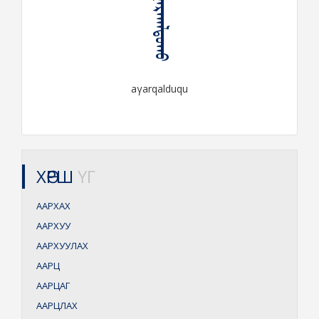
ᠠᠭᠠᠷᠬᠠᠯᠳᠤᠬᠤ
aγarqalduqu
ХӨРШ
ҮГ
ААРХАХ
ААРХУУ
ААРХУУЛАХ
ААРЦ
ААРЦАГ
ААРЦЛАХ