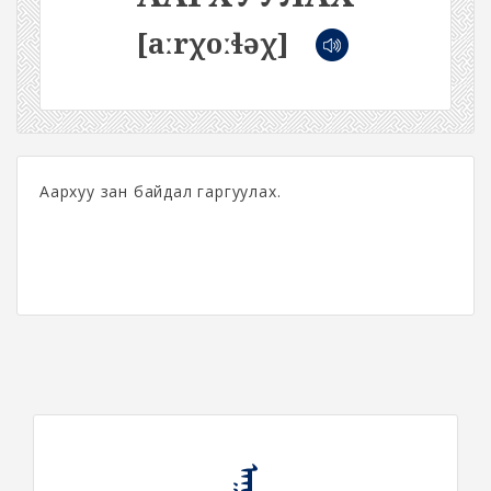
[aːrχoːɬəχ]
Аархуу зан байдал гаргуулах.