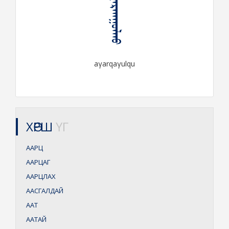
ᠠᠭᠠᠷᠬᠠᠭᠤᠯᠬᠤ
aγarqaγulqu
ХӨРШ
ҮГ
ААРЦ
ААРЦАГ
ААРЦЛАХ
ААСГАЛДАЙ
ААТ
ААТАЙ