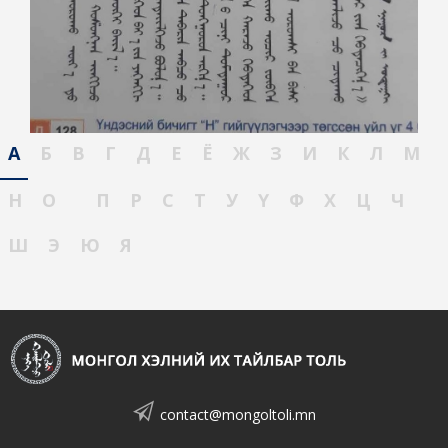
А
Б
В
Г
Д
Е
Ё
Ж
З
И
К
Л
М
Н
О
П
Р
С
Т
У
Ү
Ф
Х
Ц
Ч
Ш
Э
Ю
Я
contact@mongoltoli.mn