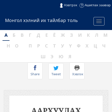
Нэвтрэх
Ашиглах заавар
Монгол хэлний их тайлбар толь
Menu
А
Б
В
Г
Д
Е
Ё
Ж
З
И
К
Л
М
Н
О
П
Р
С
Т
У
Ү
Ф
Х
Ц
Ч
Ш
Э
Ю
Я
Share
Tweet
Хэвлэх
ААРХУУЛАХ