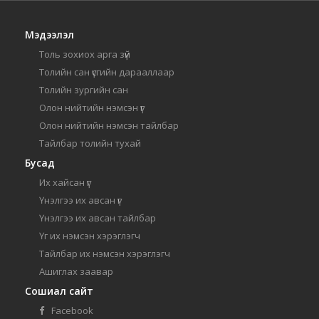
Мэдээлэл
Толь зохиох арга зүй
Толийн сан үсгийн дарааллаар
Толийн зургийн сан
Олон нийтийн нэмсэн үг
Олон нийтийн нэмсэн тайлбар
Тайлбар толийн тухай
Бусад
Их хайсан үг
Үнэлгээ их авсан үг
Үнэлгээ их авсан тайлбар
Үг их нэмсэн хэрэглэгч
Тайлбар их нэмсэн хэрэглэгч
Ашиглах заавар
Сошиал сайт
Facebook