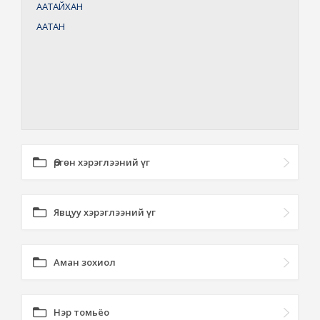
ААТАЙХАН
ААТАН
Өргөн хэрэглээний үг
Явцуу хэрэглээний үг
Аман зохиол
Нэр томьёо