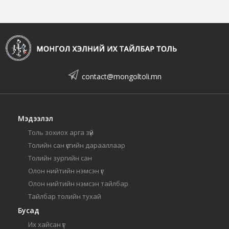
contact@mongoltoli.mn
Мэдээлэл
Толь зохиох арга зүй
Толийн сан үсгийн дарааллаар
Толийн зургийн сан
Олон нийтийн нэмсэн үг
Олон нийтийн нэмсэн тайлбар
Тайлбар толийн тухай
Бусад
Их хайсан үг