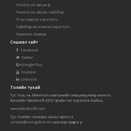
Үнэлгээ их авсан үг
Үнэлгээ их авсан тайлбар
Үг их нэмсэн хэрэглэгч
Тайлбар их нэмсэн хэрэглэгч
Ашиглах заавар
Сошиал сайт
Facebook
Twitter
Google Plus
Youtube
Linked In
Толийн тухай
Тус толь нь Мөнхгал компанийн зөвшөөрлөөр монгол
бичгийн 'Menksoft 2012' үсгийн тиг хэрэглэж байна.
www.Menksoft.com
Тус толийн талаарх санал хүсэлтээ
contact@mongoltoli.mn
хаягаар ирүүлнэ үү.