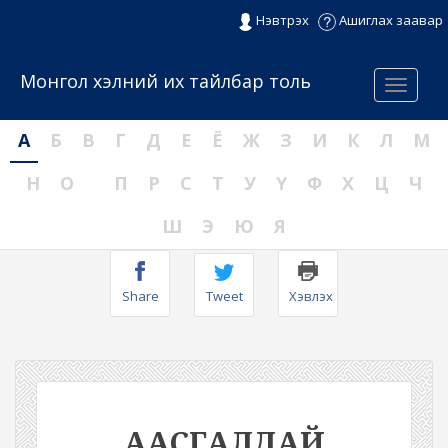
Нэвтрэх
Ашиглах заавар
Монгол хэлний их тайлбар толь
Menu
А
Б
В
Г
Д
Е
Ё
Ж
З
И
К
Л
М
Н
О
П
Р
С
Т
У
Ү
Ф
Х
Ц
Ч
Ш
Э
Ю
Я
Share
Tweet
Хэвлэх
ААСГАЛДАЙ