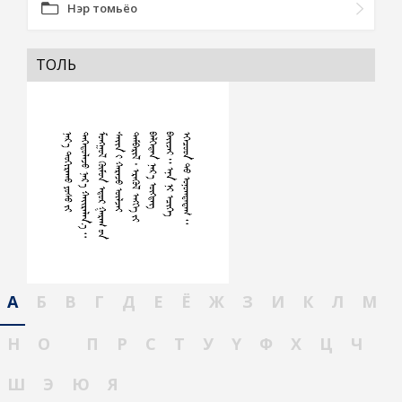
Нэр томьёо
ТОЛЬ
А
Б
В
Г
Д
Е
Ё
Ж
З
И
К
Л
М
Н
О
П
Р
С
Т
У
Ү
Ф
Х
Ц
Ч
Ш
Э
Ю
Я