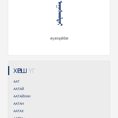
ᠠᠭᠠᠰᠬᠠᠯᠳᠠᠢ
aγasqaldai
ХӨРШ
ҮГ
ААТ
ААТАЙ
ААТАЙХАН
ААТАН
ААТАХ