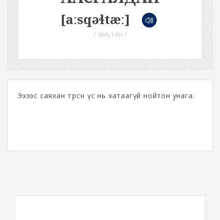
[aːsqəɬtæː]
/ амьтан /
Эхээс саяхан төрсөн үс нь хатаагүй нойтон унага.