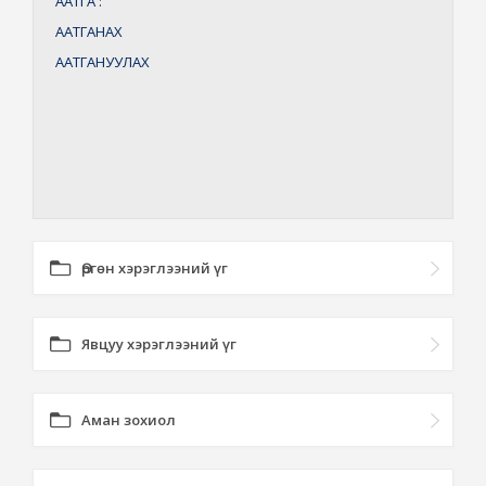
ААТГА
:
ААТГАНАХ
ААТГАНУУЛАХ
Өргөн хэрэглээний үг
Явцуу хэрэглээний үг
Аман зохиол