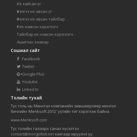
Их хайсан үг
Үнэлгээ их авсан үг
Үнэлгээ их авсан тайлбар
Үг их нэмсэн хэрэглэгч
Тайлбар их нэмсэн хэрэглэгч
Ашиглах заавар
Сошиал сайт
Facebook
Twitter
Google Plus
Youtube
Linked In
Толийн тухай
Тус толь нь Мөнхгал компанийн зөвшөөрлөөр монгол
бичгийн 'Menksoft 2012' үсгийн тиг хэрэглэж байна.
www.Menksoft.com
Тус толийн талаарх санал хүсэлтээ
contact@mongoltoli.mn
хаягаар ирүүлнэ үү.