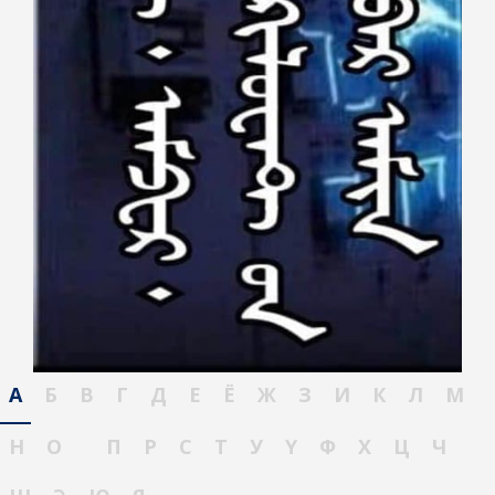
А
Б
В
Г
Д
Е
Ё
Ж
З
И
К
Л
М
Н
О
П
Р
С
Т
У
Ү
Ф
Х
Ц
Ч