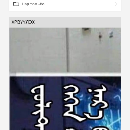
Нэр томьёо
ХӨРВҮҮЛЭХ