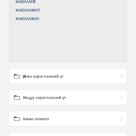
ЖАВХААГҮЙ
ЖАВХААЖИЛ
ЖАВХААЖИХ
Өргөн хэрэглээний үг
Явцуу хэрэглээний үг
Аман зохиол