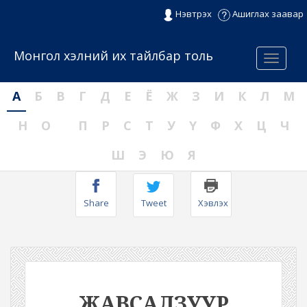
Нэвтрэх
Ашиглах заавар
Монгол хэлний их тайлбар толь
Menu
А
Б
В
Г
Д
Е
Ё
Ж
З
И
К
Л
М
Н
О
П
Р
С
Т
У
Ү
Ф
Х
Ц
Ч
Ш
Э
Ю
Я
Share
Tweet
Хэвлэх
ЖАВСАЛЗУУР