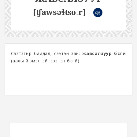
[ʧawsəɬʦoːr]
Сээтэгнүүр байдал, сээтэн зан:
жавсалзуур бүсгүй
(аальгүй эмэгтэй, сээтэн бүсгүй).