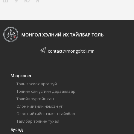
Ш
Э
Ю
Я
contact@mongoltoli.mn
Мэдээлэл
Толь зохиох арга зүй
Толийн сан үсгийн дарааллаар
Толийн зургийн сан
Олон нийтийн нэмсэн үг
Олон нийтийн нэмсэн тайлбар
Тайлбар толийн тухай
Бусад