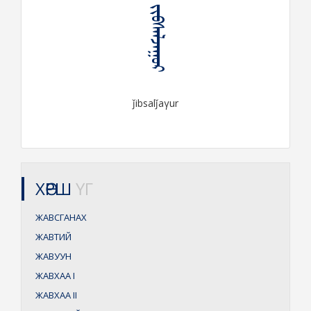
ᠵᠢᠪᠰᠠᠯᠵᠠᠭᠤᠷ
ǰibsalǰaγur
ХӨРШ
ҮГ
ЖАВСГАНАХ
ЖАВТИЙ
ЖАВУУН
ЖАВХАА
I
ЖАВХАА
II