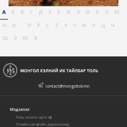
А
Б
В
Г
Д
Е
Ё
Ж
З
И
К
Л
М
Н
О
П
Р
С
Т
У
Ү
Ф
Х
Ц
Ч
Ш
Э
Ю
Я
contact@mongoltoli.mn
Мэдээлэл
Толь зохиох арга зүй
Толийн сан үсгийн дарааллаар