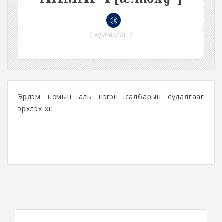
/ хуучирсан /
Эрдэм номын аль нэгэн салбарын судалгааг
эрхлэх хүн.