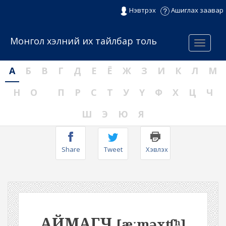
Нэвтрэх
Ашиглах заавар
Монгол хэлний их тайлбар толь
Menu
А
Б
В
Г
Д
Е
Ё
Ж
З
И
К
Л
М
Н
О
П
Р
С
Т
У
Ү
Ф
Х
Ц
Ч
Ш
Э
Ю
Я
Share
Tweet
Хэвлэх
АЙМАГЧ
[æːməxʧʰ]