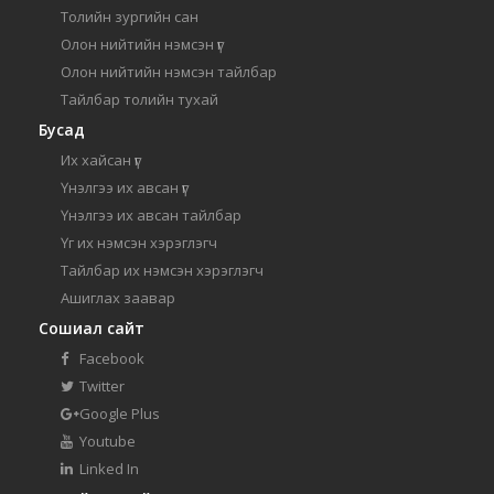
Толийн зургийн сан
Олон нийтийн нэмсэн үг
Олон нийтийн нэмсэн тайлбар
Тайлбар толийн тухай
Бусад
Их хайсан үг
Үнэлгээ их авсан үг
Үнэлгээ их авсан тайлбар
Үг их нэмсэн хэрэглэгч
Тайлбар их нэмсэн хэрэглэгч
Ашиглах заавар
Сошиал сайт
Facebook
Twitter
Google Plus
Youtube
Linked In