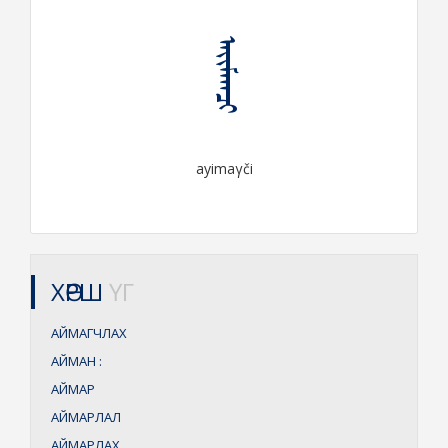
ᠠᠶᠢᠮᠠᠭᠴᠢ
ayimaγči
ХӨРШ
ҮГ
АЙМАГЧЛАХ
АЙМАН
:
АЙМАР
АЙМАРЛАЛ
АЙМАРЛАХ