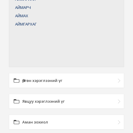
АЙМАРЧ
АЙМАХ
АЙМГАРХАГ
Өргөн хэрэглээний үг
Явцуу хэрэглээний үг
Аман зохиол