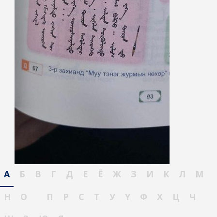
А
Б
В
Г
Д
Е
Ё
Ж
З
И
К
Л
М
Н
О
П
Р
С
Т
У
Ү
Ф
Х
Ц
Ч