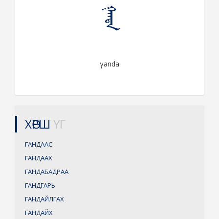
ᠭᠠᠨᠳᠠ
γanda
ХӨРШ
ҮГ
ГАНДААС
ГАНДААХ
ГАНДАБАДРАА
ГАНДГАРЬ
ГАНДАЙЛГАХ
ГАНДАЙХ