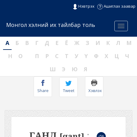
Нэвтрэх
Ашиглах заавар
Монгол хэлний их тайлбар толь
Menu
А
Б
В
Г
Д
Е
Ё
Ж
З
И
К
Л
М
Н
О
П
Р
С
Т
У
Ү
Ф
Х
Ц
Ч
Ш
Э
Ю
Я
Share
Tweet
Хэвлэх
ГАНД
:
[qant]