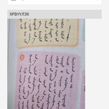
ХӨРВҮҮЛЭХ