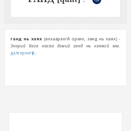
ганд нь хаях
(анхаарахгүй орхих, зөнд нь хаях)
-
Энхрий бага насаа дэмий ганд нь хаямгүй юм.
дэлгэрэнгүй...