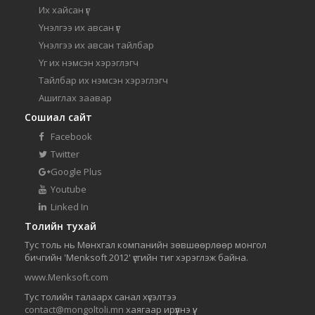
Их хайсан үг
Үнэлгээ их авсан үг
Үнэлгээ их авсан тайлбар
Үг их нэмсэн хэрэглэгч
Тайлбар их нэмсэн хэрэглэгч
Ашиглах заавар
Сошиал сайт
Facebook
Twitter
Google Plus
Youtube
Linked In
Толийн тухай
Тус толь нь Мөнхгал компанийн зөвшөөрлөөр монгол
бичгийн 'Menksoft 2012' үсгийн тиг хэрэглэж байна.
www.Menksoft.com
Тус толийн талаарх санал хүсэлтээ
contact@mongoltoli.mn
хаягаар ирүүлнэ үү.