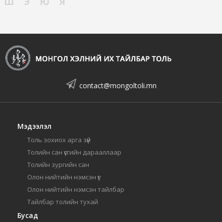
Ш
Э
Ю
Я
contact@mongoltoli.mn
Мэдээлэл
Толь зохиох арга зүй
Толийн сан үсгийн дарааллаар
Толийн зургийн сан
Олон нийтийн нэмсэн үг
Олон нийтийн нэмсэн тайлбар
Тайлбар толийн тухай
Бусад