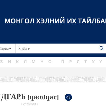
Toggle Dropdown
Кирил
З
И
К
Л
М
Н
О
П
Р
С
Т
У
Ү
НДГАРЬ
[qæntqər]
/ ургамал /