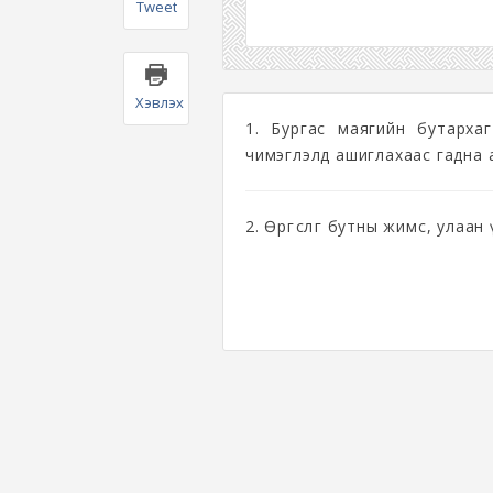
Tweet
Хэвлэх
1. Бургас маягийн бутарха
чимэглэлд ашиглахаас гадна
2. Өргөслөг бутны жимс, улаан үхр