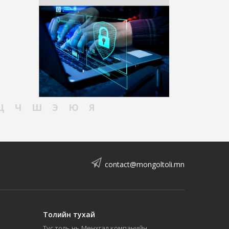
Ц
Ч
Ш
Э
Ю
Я
contact@mongoltoli.mn
Толийн тухай
Тус толь нь Мөнхгал компанийн