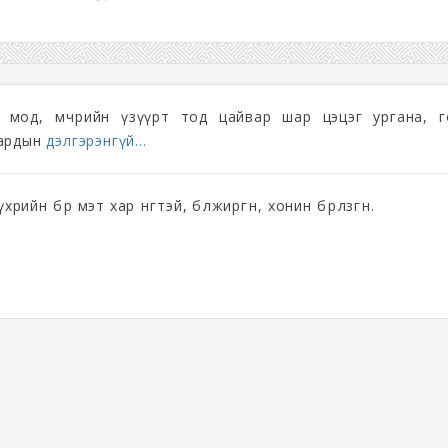
г мод, мөчрийн үзүүрт тод цайвар шар цэцэг ургана, г
 ардын
дэлгэрэнгүй...
ийн бөөр мэт хар өнгөтэй, бөлжиргөнө, хонин бөөрөлзгөнө.