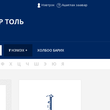
Нэвтрэх
Ашиглах заавар
ҮГ НЭМЭХ +
ХОЛБОО БАРИХ
Ф
Х
Ц
Ч
Ш
Э
Ю
Я
ᠭᠠᠨᠳᠠᠭᠠᠷᠢ