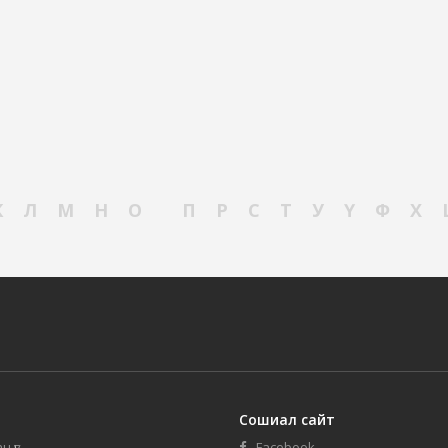
К
Л
М
Н
О
П
Р
С
Т
У
Ү
Ф
Х
Сошиал сайт
н үг
Facebook