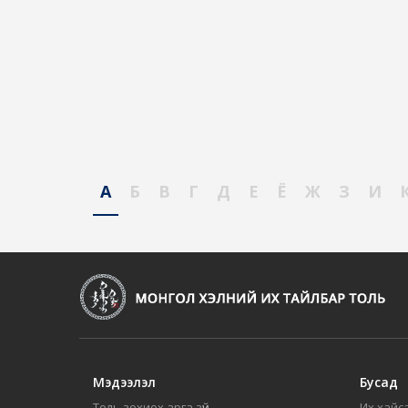
А
Б
В
Г
Д
Е
Ё
Ж
З
И
Мэдээлэл
Бусад
Толь зохиох арга зүй
Их хайса