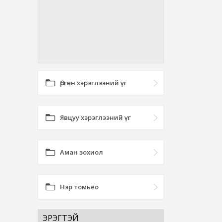
Өргөн хэрэглээний үг
Явцуу хэрэглээний үг
Аман зохиол
Нэр томьёо
ЭРЭГТЭЙ