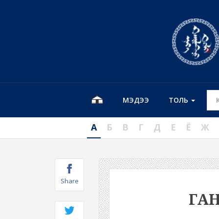
МЭДЭЭ
ТОЛЬ
А
Б
В
Г
Д
Е
Ё
Ж
Share
ГА