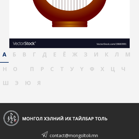
А
Б
В
Г
Д
Е
Ё
Ж
З
И
К
Л
М
Н
О
П
Р
С
Т
У
Ү
Ф
Х
Ц
Ч
Ш
Э
Ю
Я
contact@mongoltoli.mn