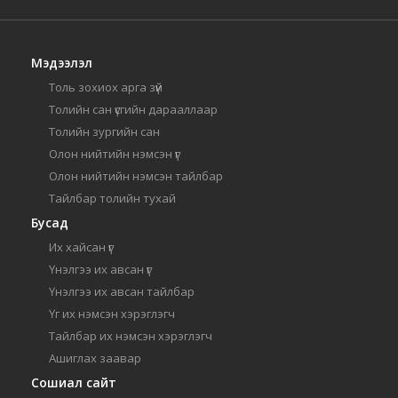
Мэдээлэл
Толь зохиох арга зүй
Толийн сан үсгийн дарааллаар
Толийн зургийн сан
Олон нийтийн нэмсэн үг
Олон нийтийн нэмсэн тайлбар
Тайлбар толийн тухай
Бусад
Их хайсан үг
Үнэлгээ их авсан үг
Үнэлгээ их авсан тайлбар
Үг их нэмсэн хэрэглэгч
Тайлбар их нэмсэн хэрэглэгч
Ашиглах заавар
Сошиал сайт