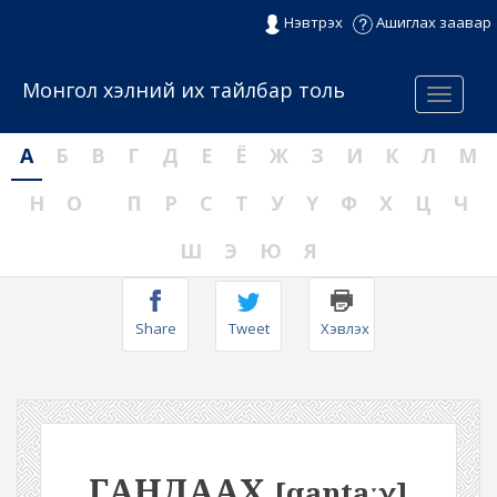
Нэвтрэх
Ашиглах заавар
Монгол хэлний их тайлбар толь
Menu
А
Б
В
Г
Д
Е
Ё
Ж
З
И
К
Л
М
Н
О
П
Р
С
Т
У
Ү
Ф
Х
Ц
Ч
Ш
Э
Ю
Я
Share
Tweet
Хэвлэх
ГАНДААХ
[qantaːχ]