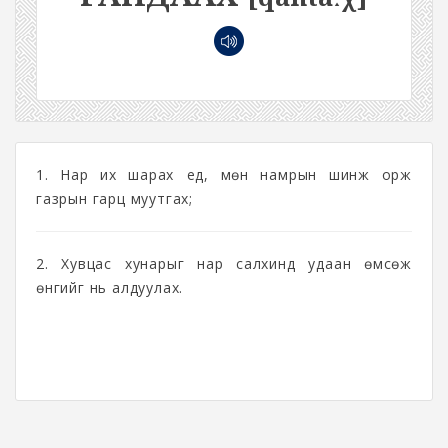
1. Нар их шарах үед, мөн намрын шинж орж
газрын гарц муутгах;
2. Хувцас хунарыг нар салхинд удаан өмсөж
өнгийг нь алдуулах.