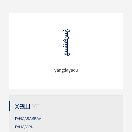
ᠭᠠᠩᠳᠠᠭᠠᠬᠤ
γangdaγaqu
ХӨРШ
ҮГ
ГАНДАБАДРАА
ГАНДГАРЬ