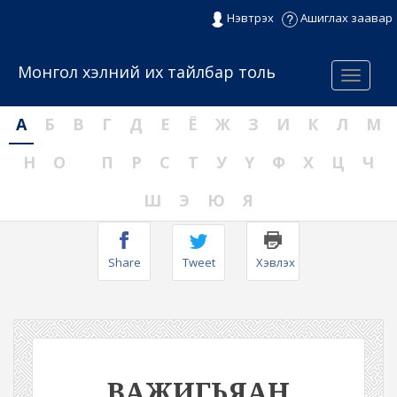
Нэвтрэх
Ашиглах заавар
Монгол хэлний их тайлбар толь
Menu
А
Б
В
Г
Д
Е
Ё
Ж
З
И
К
Л
М
Н
О
П
Р
С
Т
У
Ү
Ф
Х
Ц
Ч
Ш
Э
Ю
Я
Share
Tweet
Хэвлэх
ВАЖИГЬЯАН