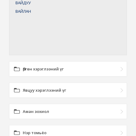
ВАЙДУУ
ВАЙЛАН
Өргөн хэрэглээний үг
Явцуу хэрэглээний үг
Аман зохиол
Нэр томьёо