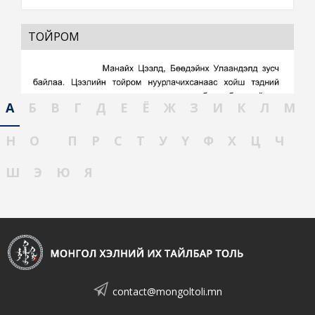
ТОЙРОМ
А
Б
В
Г
Д
Е
Ё
Ж
З
И
К
Л
М
Н
О
П
Р
С
Т
У
Ү
Ф
Х
Ц
Ч
Ш
Э
Ю
Я
contact@mongoltoli.mn