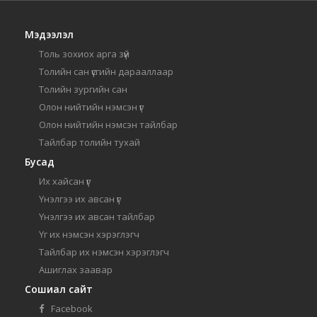
Мэдээлэл
Толь зохиох арга зүй
Толийн сан үсгийн дарааллаар
Толийн зургийн сан
Олон нийтийн нэмсэн үг
Олон нийтийн нэмсэн тайлбар
Тайлбар толийн тухай
Бусад
Их хайсан үг
Үнэлгээ их авсан үг
Үнэлгээ их авсан тайлбар
Үг их нэмсэн хэрэглэгч
Тайлбар их нэмсэн хэрэглэгч
Ашиглах заавар
Сошиал сайт
Facebook