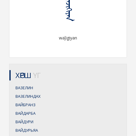
ᠸᠠᠵᠢᠭᠢᠶᠠᠨ
waǰigiyan
ХӨРШ
ҮГ
ВАЗЕЛИН
ВАЗЕЛИНДАХ
ВАЙБРАНЗ
ВАЙДАРБА
ВАЙДУРИ
ВАЙДУРЬЯА