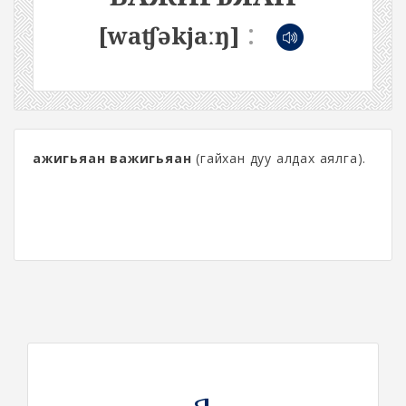
:
[waʧəkjaːŋ]
ажигьяан важигьяан
(гайхан дуу алдах аялга).