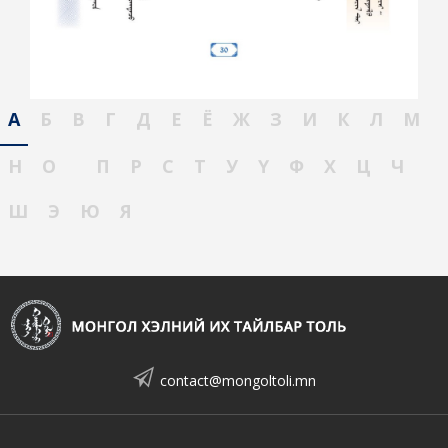
А
Б
В
Г
Д
Е
Ё
Ж
З
И
К
Л
М
Н
О
П
Р
С
Т
У
Ү
Ф
Х
Ц
Ч
Ш
Э
Ю
Я
contact@mongoltoli.mn