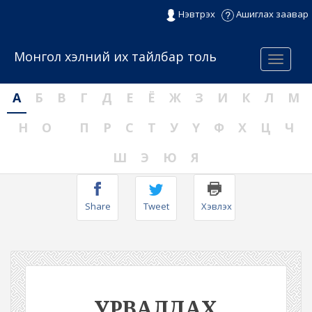
Нэвтрэх
Ашиглах заавар
Монгол хэлний их тайлбар толь
Menu
А
Б
В
Г
Д
Е
Ё
Ж
З
И
К
Л
М
Н
О
П
Р
С
Т
У
Ү
Ф
Х
Ц
Ч
Ш
Э
Ю
Я
Share
Tweet
Хэвлэх
УРВАЛДАХ