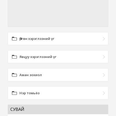
Өргөн хэрэглээний үг
Явцуу хэрэглээний үг
Аман зохиол
Нэр томьёо
СУВАЙ