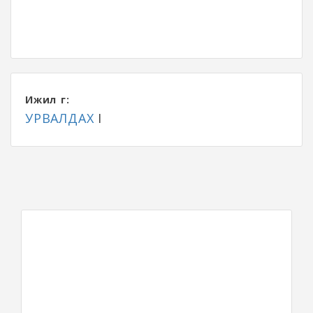
Ижил үг:
УРВАЛДАХ
I