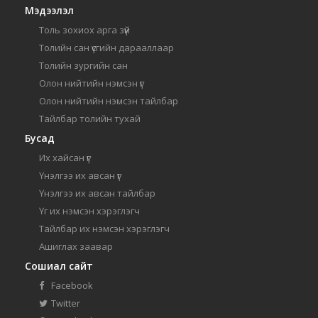
Мэдээлэл
Толь зохиох арга зүй
Толийн сан үсгийн дарааллаар
Толийн зургийн сан
Олон нийтийн нэмсэн үг
Олон нийтийн нэмсэн тайлбар
Тайлбар толийн тухай
Бусад
Их хайсан үг
Үнэлгээ их авсан үг
Үнэлгээ их авсан тайлбар
Үг их нэмсэн хэрэглэгч
Тайлбар их нэмсэн хэрэглэгч
Ашиглах заавар
Сошиал сайт
Facebook
Twitter