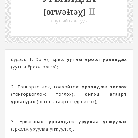
II
[orwəɬtəχ]
/ нутгийн аялгуу /
буриад
1. Эргэх, хөрвөх:
уутны ёроол урвалдах
(уутны ёроол эргэх);
2. Тонгорцоглох, годройтох:
урвалдаж тоглох
(тонгорцоглож тоглох),
онгоц агаарт
урвалдах
(онгоц агаарт годройтох);
3. Урваганах:
урвалдаж уруулаа унжуулах
(эрхэлж уруулаа унжуулах).