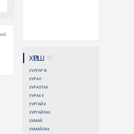
гүй.
ХӨРШ
ҮГ
УУЛГАР
III
УУРАЛ
УУРАЛТАХ
УУРАХ
II
УУРГАЙ
II
УУРГАЙЛАХ
УХМАЙ
УХМАЙЛАХ