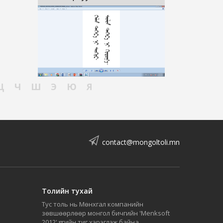
Ц
Ч
Ш
Э
Ю
Я
contact@mongoltoli.mn
Толийн тухай
Тус толь нь Мөнхгал компанийн
зөвшөөрлөөр монгол бичгийн 'Menksoft
2012' үсгийн тиг хэрэглэж байна.