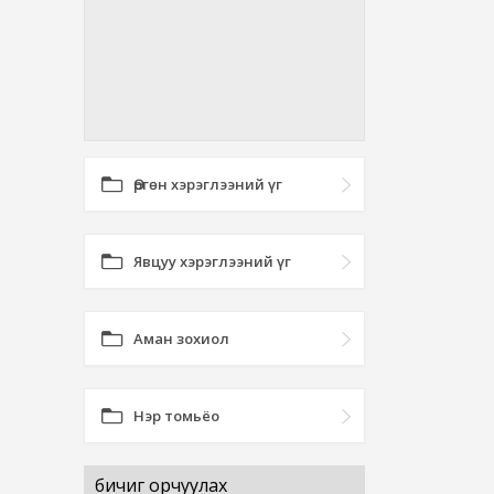
Өргөн хэрэглээний үг
Явцуу хэрэглээний үг
Аман зохиол
Нэр томьёо
бичиг орчуулах