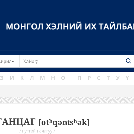
Toggle Dropdown
Кирил
З
И
К
Л
М
Н
О
П
Р
С
Т
У
Ү
ГАНЦАГ
[otʰqənʦʰək]
/ нутгийн аялгуу /