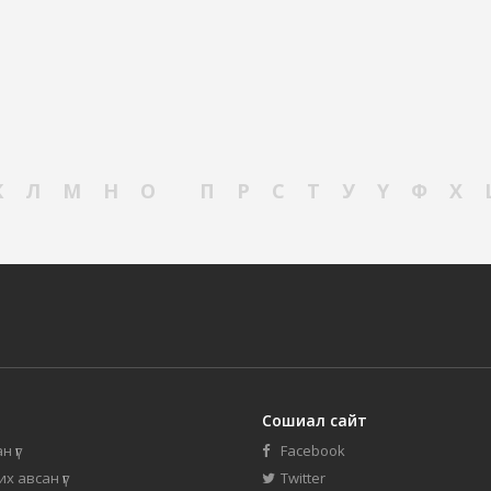
К
Л
М
Н
О
П
Р
С
Т
У
Ү
Ф
Х
Сошиал сайт
н үг
Facebook
их авсан үг
Twitter