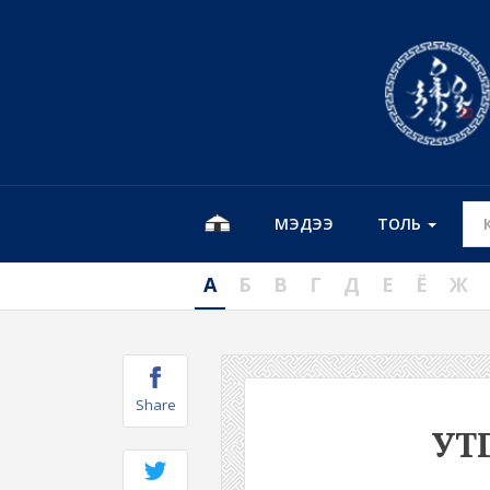
МЭДЭЭ
ТОЛЬ
А
Б
В
Г
Д
Е
Ё
Ж
Share
УТ