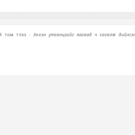
үй том түлээ
- Энүүхэн утганцгийг яагаад ч хагалж дийлсэн