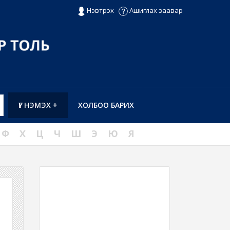
Нэвтрэх
Ашиглах заавар
ҮГ НЭМЭХ +
ХОЛБОО БАРИХ
Ф
Х
Ц
Ч
Ш
Э
Ю
Я