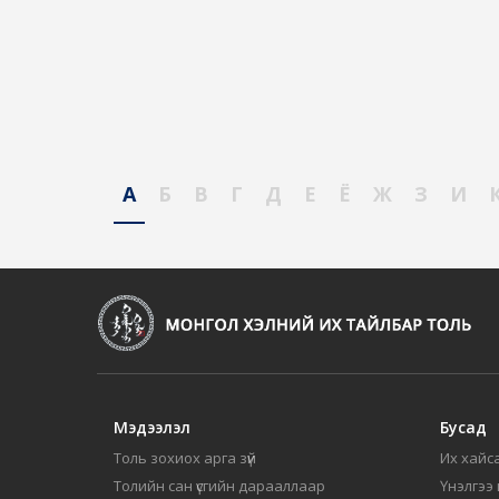
А
Б
В
Г
Д
Е
Ё
Ж
З
И
Мэдээлэл
Бусад
Толь зохиох арга зүй
Их хайса
Толийн сан үсгийн дарааллаар
Үнэлгээ 