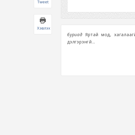
Tweet
Хэвлэх
буриад
Яртай мод, хагалааг
дэлгэрэнгүй...