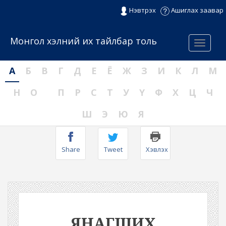
Нэвтрэх
Ашиглах заавар
Монгол хэлний их тайлбар толь
Menu
А
Б
В
Г
Д
Е
Ё
Ж
З
И
К
Л
М
Н
О
П
Р
С
Т
У
Ү
Ф
Х
Ц
Ч
Ш
Э
Ю
Я
Share
Tweet
Хэвлэх
ЯНАГШИХ