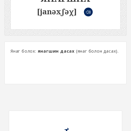
[janəxʃəχ]
Янаг болох:
янагшин дасах
(янаг болон дасах).