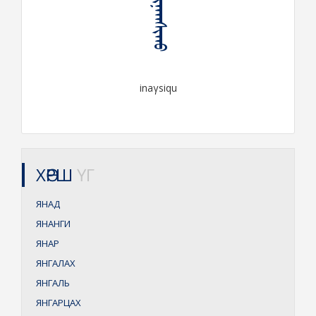
ᠢᠨᠠᠭᠰᠢᠬᠤ
inaγsiqu
ХӨРШ
ҮГ
ЯНАД
ЯНАНГИ
ЯНАР
ЯНГАЛАХ
ЯНГАЛЬ
ЯНГАРЦАХ