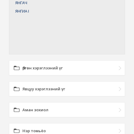
ЯНГАЧ
ЯНГИА
I
Өргөн хэрэглээний үг
Явцуу хэрэглээний үг
Аман зохиол
Нэр томьёо