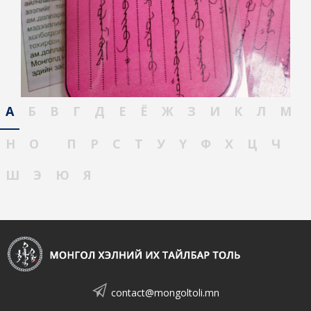
А
Б
В
Г
Д
Е
Ё
Ж
З
И
К
Л
М
Н
О
П
Р
С
Т
У
Ү
Ф
Х
Ц
Ч
Ш
Э
Ю
Я
contact@mongoltoli.mn