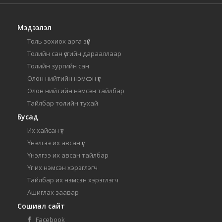
Мэдээлэл
Толь зохиох арга зүй
Толийн сан үсгийн дарааллаар
Толийн зургийн сан
Олон нийтийн нэмсэн үг
Олон нийтийн нэмсэн тайлбар
Тайлбар толийн тухай
Бусад
Их хайсан үг
Үнэлгээ их авсан үг
Үнэлгээ их авсан тайлбар
Үг их нэмсэн хэрэглэгч
Тайлбар их нэмсэн хэрэглэгч
Ашиглах заавар
Сошиал сайт
Facebook