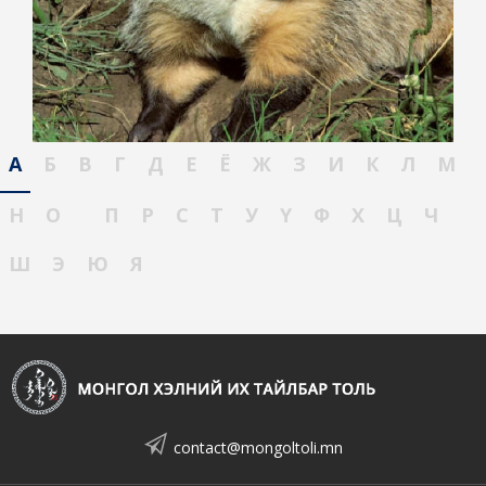
А
Б
В
Г
Д
Е
Ё
Ж
З
И
К
Л
М
Н
О
П
Р
С
Т
У
Ү
Ф
Х
Ц
Ч
Ш
Э
Ю
Я
contact@mongoltoli.mn