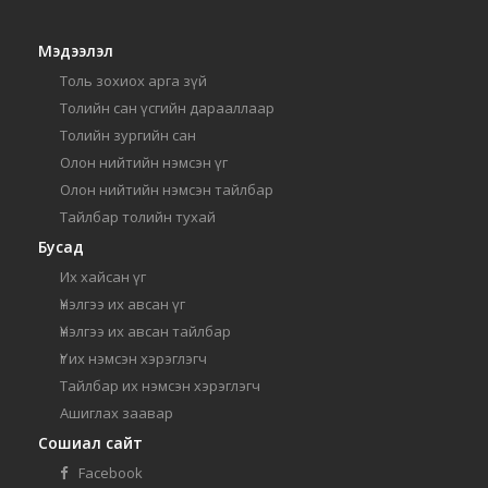
Мэдээлэл
Толь зохиох арга зүй
Толийн сан үсгийн дарааллаар
Толийн зургийн сан
Олон нийтийн нэмсэн үг
Олон нийтийн нэмсэн тайлбар
Тайлбар толийн тухай
Бусад
Их хайсан үг
Үнэлгээ их авсан үг
Үнэлгээ их авсан тайлбар
Үг их нэмсэн хэрэглэгч
Тайлбар их нэмсэн хэрэглэгч
Ашиглах заавар
Сошиал сайт
Facebook