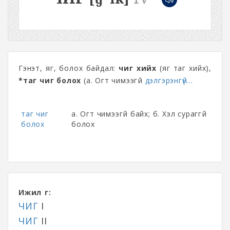
Гэнэт, яг, болох байдал:
чиг хийх
(яг таг хийх),
*таг чиг болох
(а. Огт чимээгүй
дэлгэрэнгүй...
таг чиг
а. Огт чимээгүй байх; б. Хэл сураггүй
болох
болох
Ижил үг:
ЧИГ
I
ЧИГ
II