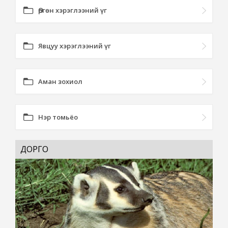
Өргөн хэрэглээний үг
Явцуу хэрэглээний үг
Аман зохиол
Нэр томьёо
ДОРГО