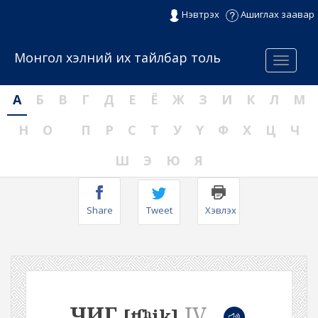
Нэвтрэх
Ашиглах заавар
Монгол хэлний их тайлбар толь
Menu
А
Б
В
Г
Д
Е
Ё
Ж
З
И
К
Л
М
Н
О
П
Р
С
Т
У
Ү
Ф
Х
Ц
Ч
Ш
Э
Ю
Я
Share
Tweet
Хэвлэх
ЧИГ
IV
[ʧʰik]