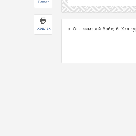
Tweet
Хэвлэх
а. Огт чимээгүй байх; б. Хэл с