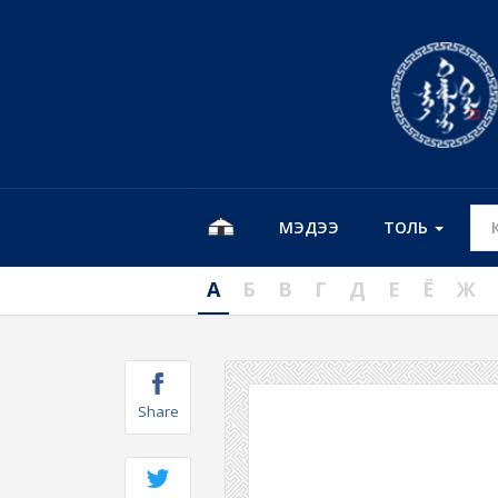
МЭДЭЭ
ТОЛЬ
А
Б
В
Г
Д
Е
Ё
Ж
Share