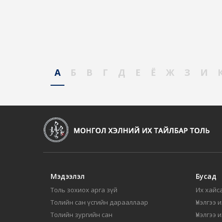
А
Б
В
Г
Д
Е
Ё
Ж
З
И
Мэдээлэл
Бусад
Толь зохиох арга зүй
Их хайса
Толийн сан үсгийн дарааллаар
Үнэлгээ 
Толийн зургийн сан
Үнэлгээ 