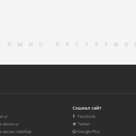
К
Л
М
Н
О
П
Р
С
Т
У
Ү
Ф
Х
Сошиал сайт
н үг
Facebook
их авсан үг
Twitter
их авсан тайлбар
Google Plus