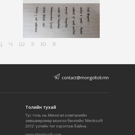
Ц
Ч
Ш
Э
Ю
Я
contact@mongoltoli.mn
Толийн тухай
Тус толь нь Мөнхгал компанийн
зөвшөөрлөөр монгол бичгийн 'Menksoft
2012' үсгийн тиг хэрэглэж байна.
www.Menksoft.com