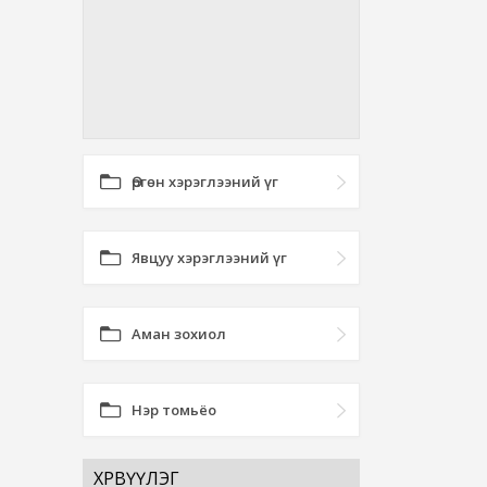
Өргөн хэрэглээний үг
Явцуу хэрэглээний үг
Аман зохиол
Нэр томьёо
ХӨРВҮҮЛЭГ