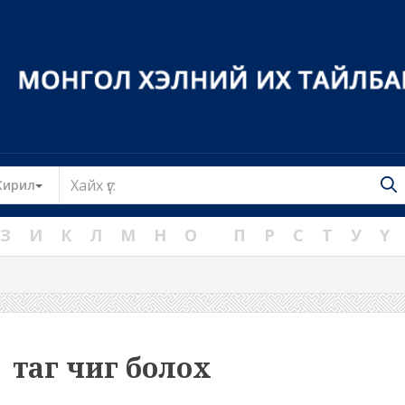
Toggle Dropdown
Кирил
З
И
К
Л
М
Н
О
П
Р
С
Т
У
Ү
таг чиг болох