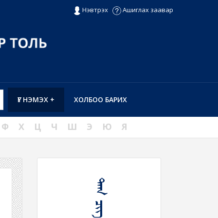
Нэвтрэх
Ашиглах заавар
ҮГ НЭМЭХ +
ХОЛБОО БАРИХ
Ф
Х
Ц
Ч
Ш
Э
Ю
Я
ᠲᠠᠭ ᠴᠢᠭ ᠪᠣᠯᠬᠤ