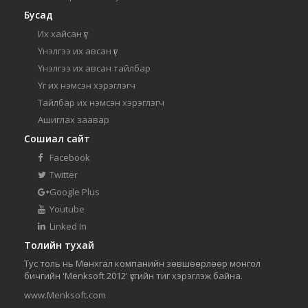
Бусад
Их хайсан үг
Үнэлгээ их авсан үг
Үнэлгээ их авсан тайлбар
Үг их нэмсэн хэрэглэгч
Тайлбар их нэмсэн хэрэглэгч
Ашиглах заавар
Сошиал сайт
Facebook
Twitter
Google Plus
Youtube
Linked In
Толийн тухай
Тус толь нь Мөнхгал компанийн зөвшөөрлөөр монгол
бичгийн 'Menksoft 2012' үсгийн тиг хэрэглэж байна.
www.Menksoft.com