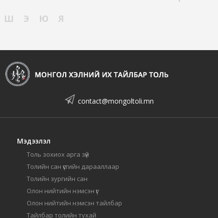
Ш
Э
Ю
Я
contact@mongoltoli.mn
Мэдээлэл
Толь зохиох арга зүй
Толийн сан үсгийн дарааллаар
Толийн зургийн сан
Олон нийтийн нэмсэн үг
Олон нийтийн нэмсэн тайлбар
Тайлбар толийн тухай