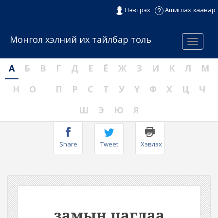
Нэвтрэх
Ашиглах заавар
Монгол хэлний их тайлбар толь
Menu
А
Б
В
Г
Д
Е
Ё
Ж
З
И
К
Л
М
Н
О
П
Р
С
Т
У
Ү
Ф
Х
Ц
Ч
Ш
Э
Ю
Я
Share
Tweet
Хэвлэх
замын цагдаа