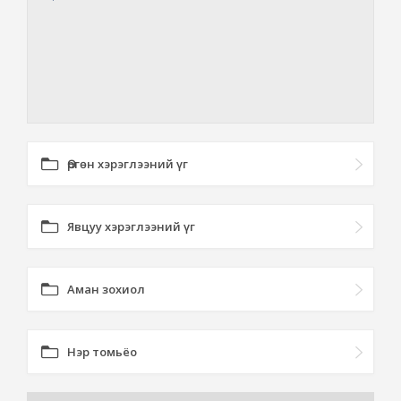
Өргөн хэрэглээний үг
Явцуу хэрэглээний үг
Аман зохиол
Нэр томьёо