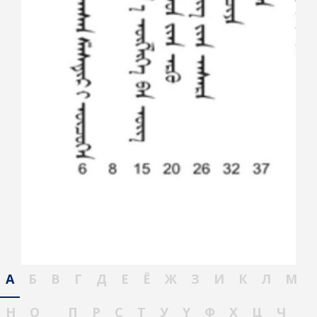
А
Б
В
Г
Д
Е
Ё
Ж
З
И
К
Л
М
Н
О
П
Р
С
Т
У
Ү
Ф
Х
Ц
Ч