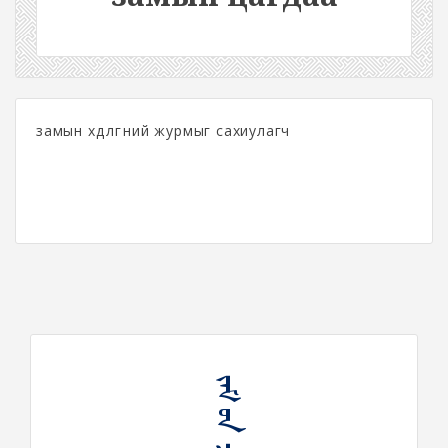
замын хөдөлгөөний журмыг сахиулагч
ᠵᠠᠮ ᠤᠨ ᠴᠠᠭᠳᠠᠭ᠎ᠠ