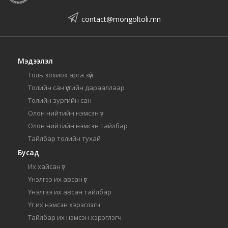
contact@mongoltoli.mn
Мэдээлэл
Толь зохиох арга зүй
Толийн сан үсгийн дарааллаар
Толийн зургийн сан
Олон нийтийн нэмсэн үг
Олон нийтийн нэмсэн тайлбар
Тайлбар толийн тухай
Бусад
Их хайсан үг
Үнэлгээ их авсан үг
Үнэлгээ их авсан тайлбар
Үг их нэмсэн хэрэглэгч
Тайлбар их нэмсэн хэрэглэгч