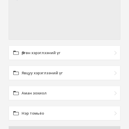
Өргөн хэрэглээний үг
Явцуу хэрэглээний үг
Аман зохиол
Нэр томьёо