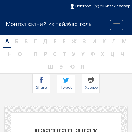
Нэвтрэх
Ашиглах заавар
Монгол хэлний их тайлбар толь
Menu
А
Б
В
Г
Д
Е
Ё
Ж
З
И
К
Л
М
Н
О
П
Р
С
Т
У
Ү
Ф
Х
Ц
Ч
Ш
Э
Ю
Я
Share
Tweet
Хэвлэх
цаазлан алах