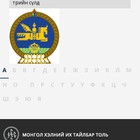
төрийн сүлд
А
Б
В
Г
Д
Е
Ё
Ж
З
И
К
Л
М
Н
О
П
Р
С
Т
У
Ү
Ф
Х
Ц
Ч
Ш
Э
Ю
Я