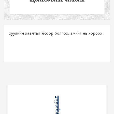
хуулийн заалтыг ёсоор болгох, амийг нь хороох
ᠴᠠᠭᠠᠵᠠᠯᠠᠨ ᠠᠯᠠᠬᠤ