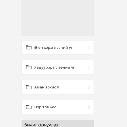
Өргөн хэрэглээний үг
Явцуу хэрэглээний үг
Аман зохиол
Нэр томьёо
бичиг орчуулах