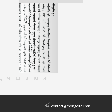
Ц
Ч
Ш
Э
Ю
Я
contact@mongoltoli.mn