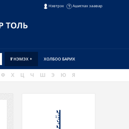
Нэвтрэх
Ашиглах заавар
ҮГ НЭМЭХ +
ХОЛБОО БАРИХ
Ф
Х
Ц
Ч
Ш
Э
Ю
Я
ᠴᠠᠭᠠᠵᠠᠴᠢᠨ