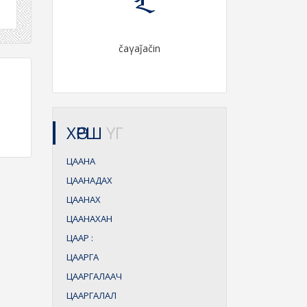
čaγaǰačin
ХӨРШ
ҮГ
ЦААНА
ЦААНАДАХ
ЦААНАХ
ЦААНАХАН
ЦААР
:
ЦААРГА
ЦААРГАЛААЧ
ЦААРГАЛАЛ