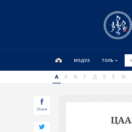
МЭДЭЭ
ТОЛЬ
А
Б
В
Г
Д
Е
Ё
Ж
Share
ЦА