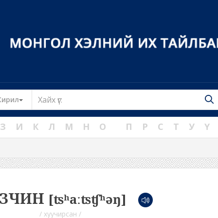
Toggle Dropdown
Кирил
З
И
К
Л
М
Н
О
П
Р
С
Т
У
Ү
АЗЧИН
[ʦʰaːʦʧʰəŋ]
/ хуучирсан /