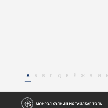
А
Б
В
Г
Д
Е
Ё
Ж
З
И